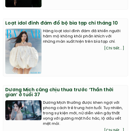
Loạt idol đình đám đổ bộ bìa tạp chí tháng 10
Hàng loạt idol đình đám đã khiến người
hâm mộ không khỏi phấn khích với
những màn xuất hiện trên bìa tạp chí.
[Chi tiết...]
Dương Mịch cũng chịu thua trước ‘Thần thời
gian’ ở tuổi 37
Dương Mịch thường được khen ngợi với
phong cách trẻ trung hơn tuổi. Tuy nhiên,
trong sự kiện mới, nữ diễn viên gây thất
vọng với gương mặt hốc hác, lộ dấu vết
mệt mỏi.
[Chi tiết...]