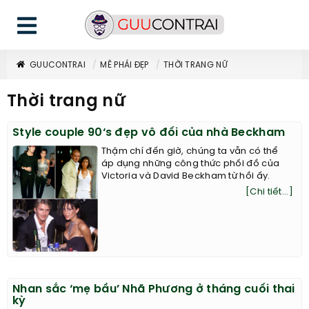
GUUCONTRAI
MÊ PHÁI ĐẸP
THỜI TRANG NỮ
Thời trang nữ
Style couple 90‘s đẹp vô đối của nhà Beckham
Thậm chí đến giờ, chúng ta vẫn có thể
áp dụng những công thức phối đồ của
Victoria và David Beckham từ hồi ấy.
[Chi tiết...]
Nhan sắc ‘mẹ bầu’ Nhã Phương ở tháng cuối thai
kỳ