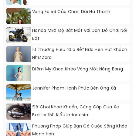
Vòng Eo 56 Của Chân Dài Hà Thành
Honda MSX Độ Bắt Mắt Với Dàn Đồ Chơi Nổi
Bật
10 Thương Hiệu “giá Rẻ” Hứa Hẹn Hút Khách
Như Zara
Diễm My Khoe Khéo Vòng Một Nóng Bỏng
Jennifer Phạm Hạnh Phúc Bên Ông Xã
Đồ Chơi Khỏe Khoắn, Cứng Cáp Của Xe
Exciter 150 Kiểu Indonesia
Phương Pháp Giúp Bạn Có Cuộc Sống Khỏe
Mạnh Hơn