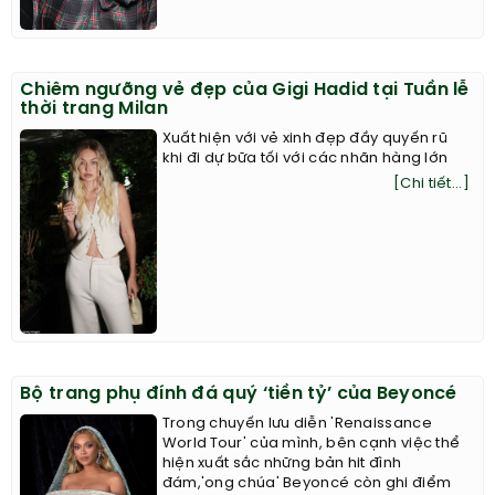
Chiêm ngưỡng vẻ đẹp của Gigi Hadid tại Tuần lễ
thời trang Milan
Xuất hiện với vẻ xinh đẹp đầy quyến rũ
khi đi dự bữa tối với các nhãn hàng lớn
[Chi tiết...]
Bộ trang phụ đính đá quý ‘tiền tỷ’ của Beyoncé
Trong chuyến lưu diễn 'Renaissance
World Tour' của mình, bên cạnh việc thể
hiện xuất sắc những bản hit đình
đám,'ong chúa' Beyoncé còn ghi điểm