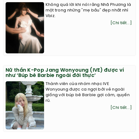
Không quá lời khi nói rằng Nhã Phương là
một trong những "mẹ bầu" đẹp nhất nhì
Vbiz.
[Chi tiết...]
Nữ thần K-Pop Jang Wonyoung (IVE) được ví
như ‘Búp bê Barbie ngoài đời thực’
Thành viên của nhóm nhạc IVE
Wonyoung được ca ngợi bởi vẻ ngoài
giống với búp bê Barbie gợi cảm, quyến
rũ.
[Chi tiết...]