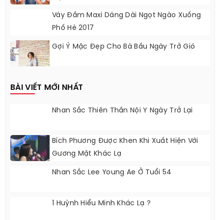
Váy Đầm Maxi Dáng Dài Ngọt Ngào Xuống
Phố Hè 2017
Gợi Ý Mặc Đẹp Cho Bà Bầu Ngày Trở Gió
BÀI VIẾT MỚI NHẤT
Nhan Sắc Thiên Thần Nội Y Ngày Trở Lại
Bích Phương Được Khen Khi Xuất Hiện Với
Gương Mặt Khác Lạ
Nhan Sắc Lee Young Ae Ở Tuổi 54
1 Huỳnh Hiểu Minh Khác Lạ ?