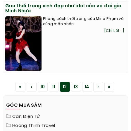
Guu thời trang xinh đẹp như idol của vợ đại gia
Minh Nhựa
Phong cách thời trang của Mina Phạm vô
cùng mãn nhãn.
[Chi tiết...]
«
‹
10
11
12
13
14
›
»
GÓC MUA SẮM
Cân Điện Tử
Hoàng Thịnh Travel