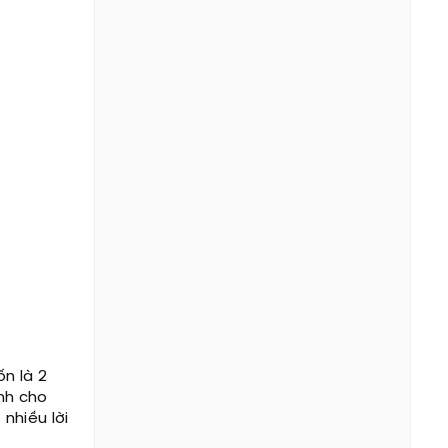
ốn là 2
nh cho
nhiều lời