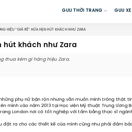
GUU THỜI TRANG
GUU XE
NG HIỆU “GIÁ RẺ” HỨA HẸN HÚT KHÁCH NHƯ ZARA
n hút khách như Zara
g thua kém gì hàng hiệu Zara.
 những phụ nữ bận rộn nhưng vẫn muốn mình trông thật tin
tên mình vào năm 2013 tại Học viện Mỹ thuật Trung Ương B
trang London nơi cô tốt nghiệp với tấm bằng thạc sĩ ngành
Su đặt ra cho các thiết kế của mình cũng như phải đảm bả