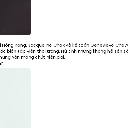
i Hồng Kong, Jacqueline Chak và kế toán Genevieve Chew,
c biên tập viên thời trang. Nữ tính nhưng không hề sến s
nhưng vẫn mang chút hiện đại.
nh.