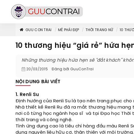
GUU CON TRAI
MÊ PHÁI ĐẸP
THỜI TRANG NỮ
10 THƯƠ
10 thương hiệu “giá rẻ” hứa hẹ
Những thương hiệu hứa hẹn sẽ "đắt khách" khôn
20/03/2015
Đăng bởi
GuuConTrai
NỘI DUNG BÀI VIẾT
1. Renli Su
Định hướng của Renli Su là tạo nên trang phục cho
Nhà thiết kế Renli Ru đã ra mắt thương hiệu mang 
nơi cô từng học ngành họa sĩ và tại Đạo học Thời 
thời trang và công nghệ.
Tính ứng dụng cao là tiêu chí hàng đầu màu Renli 
dụng nguyên liệu hữu cơ, thân thiện với môi trường.