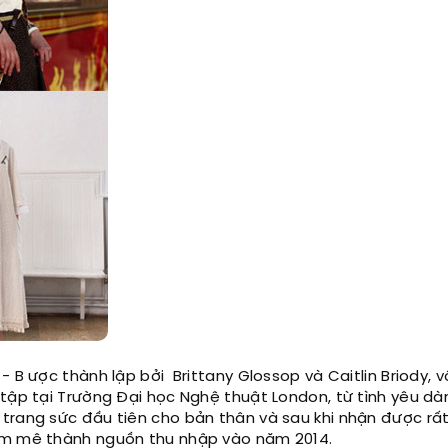
 B ược thành lập bởi Brittany Glossop và Caitlin Briody, v
 tập tại Trường Đại học Nghệ thuật London, từ tình yêu dà
trang sức đầu tiên cho bản thân và sau khi nhận được rất 
đam mê thành nguồn thu nhập vào năm 2014.