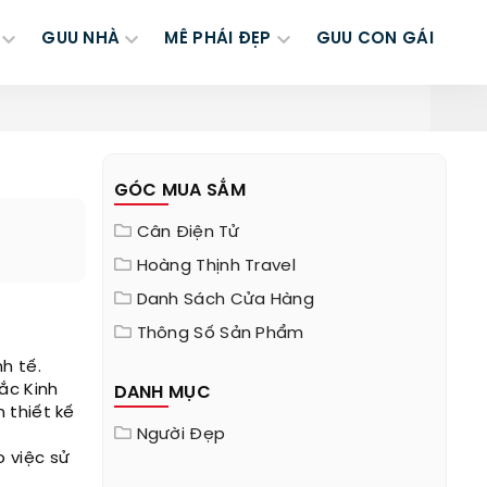
GUU NHÀ
MÊ PHÁI ĐẸP
GUU CON GÁI
GÓC MUA SẮM
Cân Điện Tử
Hoàng Thịnh Travel
Danh Sách Cửa Hàng
Thông Số Sản Phẩm
h tế.
ắc Kinh
DANH MỤC
 thiết kế
Người Đẹp
o việc sử