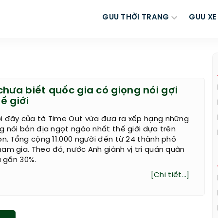
GUU THỜI TRANG
GUU XE
hưa biết quốc gia có giọng nói gợi
ế giới
i đây của tờ Time Out vừa đưa ra xếp hạng những
g nói bản địa ngọt ngào nhất thế giới dựa trên
ọn. Tổng cộng 11.000 người đến từ 24 thành phố
am gia. Theo đó, nước Anh giành vị trí quán quân
u gần 30%.
[Chi tiết...]