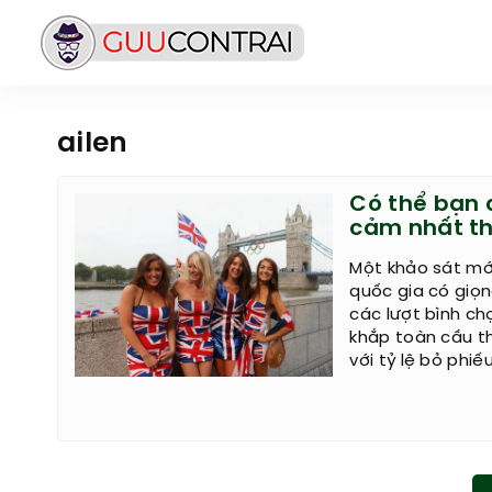
ailen
Có thể bạn c
cảm nhất th
Một khảo sát mớ
quốc gia có giọn
các lượt bình ch
khắp toàn cầu th
với tỷ lệ bỏ phiế