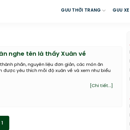
GUU THỜI TRANG
GUU XE
n nghe tên là thấy Xuân về
 thành phần, nguyên liệu đơn giản, các món ăn
ôn được yêu thích mỗi độ xuân về và xem như biểu
[Chi tiết...]
1