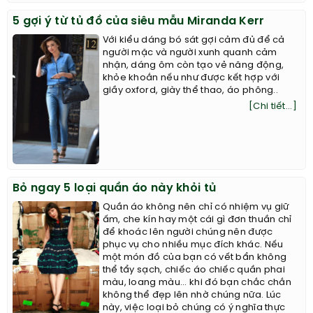
5 gợi ý từ tủ đồ của siêu mẫu Miranda Kerr
Với kiểu dáng bó sát gợi cảm đủ để cả
người mặc và người xunh quanh cảm
nhận, dáng ôm còn tạo vẻ năng động,
khỏe khoắn nếu như được kết hợp với
giầy oxford, giày thể thao, áo phông..
[Chi tiết...]
Bỏ ngay 5 loại quần áo này khỏi tủ
Quần áo không nên chỉ có nhiệm vụ giữ
ấm, che kín hay một cái gì đơn thuần chỉ
để khoác lên người chúng nên được
phục vụ cho nhiều mục đích khác. Nếu
một món đồ của bạn có vết bẩn không
thể tẩy sạch, chiếc áo chiếc quần phai
màu, loang màu... khi đó bạn chắc chắn
không thể đẹp lên nhờ chúng nữa. Lúc
này, việc loại bỏ chúng có ý nghĩa thực