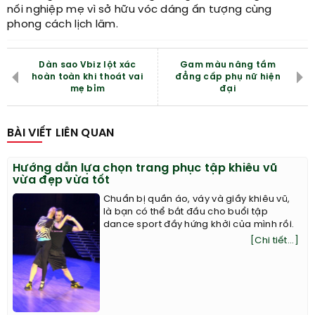
nối nghiệp mẹ vì sở hữu vóc dáng ấn tượng cùng
phong cách lịch lãm.
Dàn sao Vbiz lột xác
Gam màu nâng tầm
hoàn toàn khi thoát vai
đẳng cấp phụ nữ hiện
mẹ bỉm
đại
BÀI VIẾT LIÊN QUAN
Hướng dẫn lựa chọn trang phục tập khiêu vũ
vừa đẹp vừa tốt
Chuẩn bị quần áo, váy và giầy khiêu vũ,
là bạn có thể bắt đầu cho buổi tập
dance sport đầy hứng khởi của mình rồi.
[Chi tiết...]