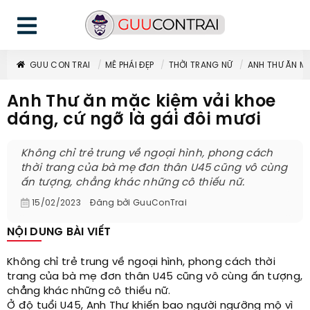
GUU CON TRAI
MÊ PHÁI ĐẸP
THỜI TRANG NỮ
ANH THƯ ĂN MẶ
Anh Thư ăn mặc kiệm vải khoe
dáng, cứ ngỡ là gái đôi mươi
Không chỉ trẻ trung về ngoại hình, phong cách
thời trang của bà mẹ đơn thân U45 cũng vô cùng
ấn tượng, chẳng khác những cô thiếu nữ.
15/02/2023
Đăng bởi
GuuConTrai
NỘI DUNG BÀI VIẾT
Không chỉ trẻ trung về ngoại hình, phong cách thời
trang của bà mẹ đơn thân U45 cũng vô cùng ấn tượng,
chẳng khác những cô thiếu nữ.
Ở độ tuổi U45, Anh Thư khiến bao người ngưỡng mộ vì