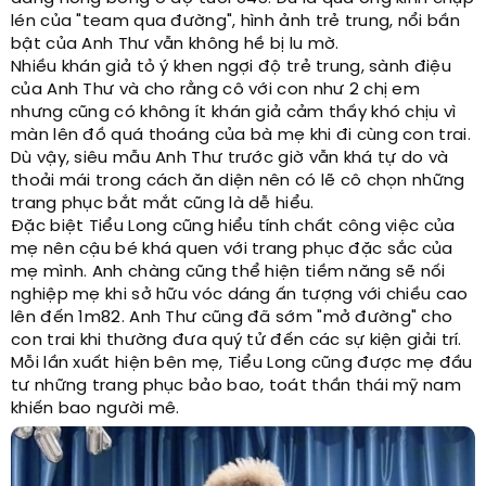
lén của "team qua đường", hình ảnh trẻ trung, nổi bần
bật của Anh Thư vẫn không hề bị lu mờ.
Nhiều khán giả tỏ ý khen ngợi độ trẻ trung, sành điệu
của Anh Thư và cho rằng cô với con như 2 chị em
nhưng cũng có không ít khán giả cảm thấy khó chịu vì
màn lên đồ quá thoáng của bà mẹ khi đi cùng con trai.
Dù vậy, siêu mẫu Anh Thư trước giờ vẫn khá tự do và
thoải mái trong cách ăn diện nên có lẽ cô chọn những
trang phục bắt mắt cũng là dễ hiểu.
Đặc biệt Tiểu Long cũng hiểu tính chất công việc của
mẹ nên cậu bé khá quen với trang phục đặc sắc của
mẹ mình. Anh chàng cũng thể hiện tiềm năng sẽ nối
nghiệp mẹ khi sở hữu vóc dáng ấn tượng với chiều cao
lên đến 1m82. Anh Thư cũng đã sớm "mở đường" cho
con trai khi thường đưa quý tử đến các sự kiện giải trí.
Mỗi lần xuất hiện bên mẹ, Tiểu Long cũng được mẹ đầu
tư những trang phục bảo bao, toát thần thái mỹ nam
khiến bao người mê.