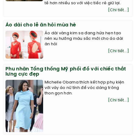
tế hơn nhiều so với việc tiếc rẻ giữ lại.
[Chi tiết...]
Áo dài cho lễ ăn hỏi mùa hè
Áo dài vàng kim sa đang hứa hẹn tạo
nên xu hướng màu sắc mới cho áo dài
ăn hỏi
[Chi tiết...]
Phu nhân Tổng thống Mỹ phối đồ với chiếc thắt
lưng cực đẹp
Michelle Obama thích kết hợp phụ kiện
với váy áo nữ tính để vóc dáng trông
thon gọn hơn.
[Chi tiết...]