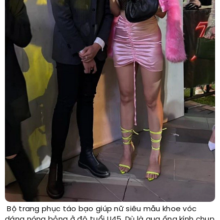
Bộ trang phục táo bạo giúp nữ siêu mẫu khoe vóc
dáng nóng bỏng ở độ tuổi U45. Dù là qua ống kính chụp