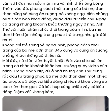
vẫn sở hữu nhan sắc mặn mà và hình thể nóng bỏng.
Thêm vào đó, phong cách thời trang của bà mẹ đơn
thân cũng vô cùng ấn tượng, cô không ngại diện những
outfit táo bạo khoe dáng, được đầu tư chỉn chu. Ngay
cả trong những khoảnh khắc thường ngày ở nhà, Anh
Thư vẫn luôn chăm chút thời trang của mình, bà mẹ
đơn thân diện những trang phục trẻ trung, như gái đôi
mươi.
Không chỉ trẻ trung về ngoại hình, phong cách thời
trang của bà mẹ đơn thân U45 cũng vô cùng ấn tượng,
chẳng khác những cô thiếu nữ.
Mới đây, nữ diễn viên Tuyết Nhiệt Đới vừa chia sẻ lên
trang cá nhân khoảnh khắc hậu trường quay video của
mình. Trong đoạn clip, dù ở nhà nhưng Anh Thư cũng
rất đầu tư trang phục. Bà mẹ đơn thân diện một chiếc
áo croptop 2 dây, với kiểu dáng chiếc nơ khoe vòng eo
con kiến thon gọn. Cô kết hợp cùng chiếc váy có kiểu
dáng "kiệm vải" không kém,