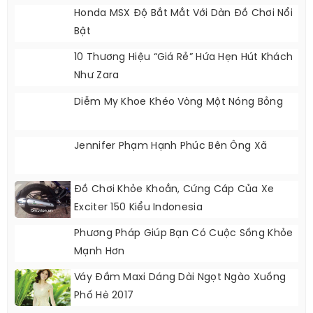
Honda MSX Độ Bắt Mắt Với Dàn Đồ Chơi Nổi
Bật
10 Thương Hiệu “giá Rẻ” Hứa Hẹn Hút Khách
Như Zara
Diễm My Khoe Khéo Vòng Một Nóng Bỏng
Jennifer Phạm Hạnh Phúc Bên Ông Xã
Đồ Chơi Khỏe Khoắn, Cứng Cáp Của Xe
Exciter 150 Kiểu Indonesia
Phương Pháp Giúp Bạn Có Cuộc Sống Khỏe
Mạnh Hơn
Váy Đầm Maxi Dáng Dài Ngọt Ngào Xuống
Phố Hè 2017