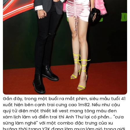
Gần đây, trong một buổi ra mắt phim, siêu mẫu tuổi 41
xuất hiện bên cạnh trai cưng cao 1m82. Nếu như cậu
quý tử diện một thiết kế vest mang tông màu đen
xám lịch lãm và điển trai thì Anh Thư lại có phần... "cưa
sừng làm nghé" với một combo đặc trưng của xu
hướng thời trang Y2K đang làm mưa làm gió trong giới