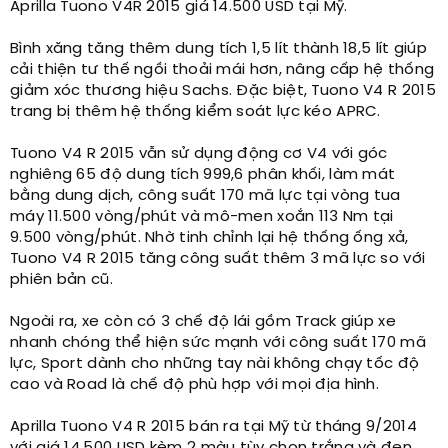
Aprilla Tuono V4R 2015 giá 14.500 USD tại Mỹ.​
Bình xăng tăng thêm dung tích 1,5 lít thành 18,5 lít giúp
cải thiện tư thế ngồi thoải mái hơn, nâng cấp hệ thống
giảm xóc thương hiệu Sachs. Đặc biệt, Tuono V4 R 2015
trang bị thêm hệ thống kiểm soát lực kéo APRC.
Tuono V4 R 2015 vẫn sử dụng động cơ V4 với góc
nghiêng 65 độ dung tích 999,6 phân khối, làm mát
bằng dung dịch, công suất 170 mã lực tại vòng tua
máy 11.500 vòng/phút và mô-men xoắn 113 Nm tại
9.500 vòng/phút. Nhờ tinh chỉnh lại hệ thống ống xả,
Tuono V4 R 2015 tăng công suất thêm 3 mã lực so với
phiên bản cũ.
Ngoài ra, xe còn có 3 chế độ lái gồm Track giúp xe
nhanh chóng thể hiện sức mạnh với công suất 170 mã
lực, Sport dành cho những tay nài không chạy tốc độ
cao và Road là chế độ phù hợp với mọi địa hình.
Aprilla Tuono V4 R 2015 bán ra tại Mỹ từ tháng 9/2014