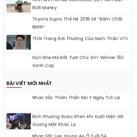
Hình Ảnh Honda CBR1000RR Độ Phiên Bản
BOB Marley
Toyota Supra Thế Hệ 2018 Sẽ “đậm Chất
BMW“
Thời Trang Đời Thường Của Nam Thần VTV
Dọn Nhẹ Mà Rất Tươi Cho ‘em’ Winner 150
Xanh Cọp
BÀI VIẾT MỚI NHẤT
Nhan Sắc Thiên Thần Nội Y Ngày Trở Lại
Bích Phương Được Khen Khi Xuất Hiện Với
Gương Mặt Khác Lạ
Nhan Sắc Lee Young Ae Ở Tuổi 54