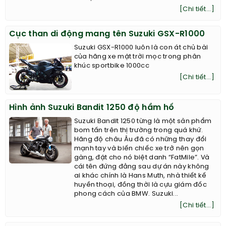
[Chi tiết...]
Cục than di động mang tên Suzuki GSX-R1000
Suzuki GSX-R1000 luôn là con át chủ bài
của hãng xe mặt trời mọc trong phân
khúc sportbike 1000cc
[Chi tiết...]
Hình ảnh Suzuki Bandit 1250 độ hầm hố
Suzuki Bandit 1250 từng là một sản phẩm
bom tấn trên thị trường trong quá khứ.
Hãng độ châu Âu đã có những thay đổi
mạnh tay và biến chiếc xe trở nên gọn
gàng, đặt cho nó biệt danh “FatMile”. Và
cái tên đứng đằng sau dự án này không
ai khác chính là Hans Muth, nhà thiết kế
huyền thoại, đồng thời là cựu giám đốc
phong cách của BMW. ​Suzuki...
[Chi tiết...]