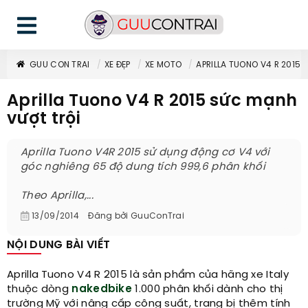
GUU CON TRAI
XE ĐẸP
XE MOTO
APRILLA TUONO V4 R 2015
Aprilla Tuono V4 R 2015 sức mạnh
vượt trội
Aprilla Tuono V4R 2015 sử dụng động cơ V4 với
góc nghiêng 65 độ dung tích 999,6 phân khối
Theo Aprilla,...
13/09/2014
Đăng bởi
GuuConTrai
NỘI DUNG BÀI VIẾT
Aprilla Tuono V4 R 2015 là sản phẩm của hãng xe Italy
thuộc dòng
nakedbike
1.000 phân khối dành cho thị
trường Mỹ với nâng cấp công suất, trang bị thêm tính