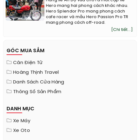
Hãng xe Ấn Độ vừa cho ra mắt cặp xe
Hero mang hai phong cách khác nhau.
Hero Splendor Pro mang phong cách
cafe racer và mẫu Hero Passion Pro TR
mang phong cách off-road.
[Chi tiết...]
GÓC MUA SẮM
Cân Điện Tử
Hoàng Thịnh Travel
Danh Sách Cửa Hàng
Thông Số Sản Phẩm
DANH MỤC
Xe Máy
Xe Oto