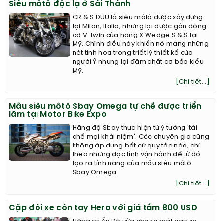
Siêu môtô độc lạ ở Sài Thành
CR & S DUU là siêu môtô được xây dựng
tại Milan, Italia, nhưng lại được gắn động
cơ V-twin của hãng X Wedge S & S tại
Mỹ. Chính điều này khiến nó mang những
nét tinh hoa trong triết lý thiết kế của
người Ý nhưng lại đậm chất cơ bắp kiểu
Mỹ.
[Chi tiết...]
Mẫu siêu môtô Sbay Omega tự chế được triển
lãm tại Motor Bike Expo
Hãng độ Sbay thực hiện từ ý tưởng 'tái
chế mọi khái niệm'. Các chuyên gia cũng
không áp dụng bất cứ quy tắc nào, chỉ
theo những đặc tính vận hành để từ đó
tạo ra tính năng của mấu siêu môtô
Sbay Omega.
[Chi tiết...]
Cặp đôi xe côn tay Hero với giá tầm 800 USD