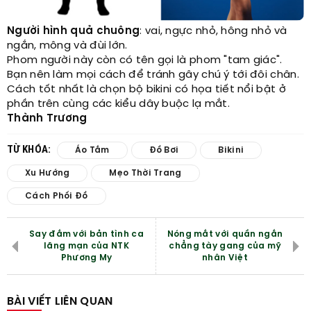
Người hình quả chuông
: vai, ngực nhỏ, hông nhỏ và
ngắn, mông và đùi lớn.
Phom người này còn có tên gọi là phom "tam giác".
Bạn nên làm mọi cách để tránh gây chú ý tới đôi chân.
Cách tốt nhất là chọn bộ bikini có họa tiết nổi bật ở
phần trên cùng các kiểu dây buộc lạ mắt.
Thành Trương
TỪ KHÓA:
Áo Tắm
Đồ Bơi
Bikini
Xu Hướng
Mẹo Thời Trang
Cách Phối Đồ
Say đắm với bản tình ca
Nóng mắt với quần ngắn
lãng mạn của NTK
chẳng tày gang của mỹ
Phương My
nhân Việt
BÀI VIẾT LIÊN QUAN