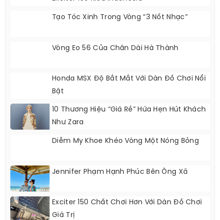
Tạo Tóc Xinh Trong Vòng “3 Nốt Nhạc”
Vòng Eo 56 Của Chân Dài Hà Thành
Honda MSX Độ Bắt Mắt Với Dàn Đồ Chơi Nổi
Bật
10 Thương Hiệu “giá Rẻ” Hứa Hẹn Hút Khách
Như Zara
Diễm My Khoe Khéo Vòng Một Nóng Bỏng
Jennifer Phạm Hạnh Phúc Bên Ông Xã
Exciter 150 Chất Chơi Hơn Với Dàn Đồ Chơi
Giá Trị