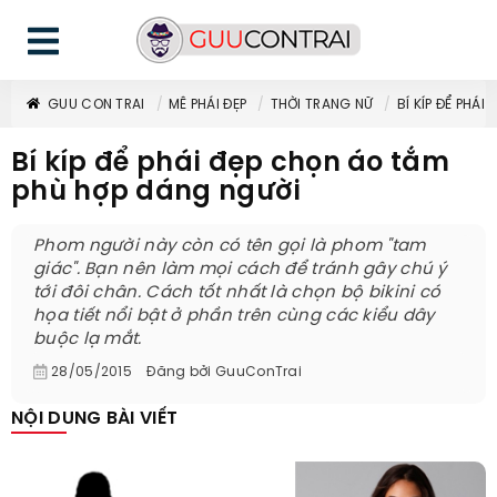
GUU CON TRAI
MÊ PHÁI ĐẸP
THỜI TRANG NỮ
BÍ KÍP ĐỂ PHÁ
Bí kíp để phái đẹp chọn áo tắm
phù hợp dáng người
Phom người này còn có tên gọi là phom "tam
giác". Bạn nên làm mọi cách để tránh gây chú ý
tới đôi chân. Cách tốt nhất là chọn bộ bikini có
họa tiết nổi bật ở phần trên cùng các kiểu dây
buộc lạ mắt.
28/05/2015
Đăng bởi
GuuConTrai
NỘI DUNG BÀI VIẾT