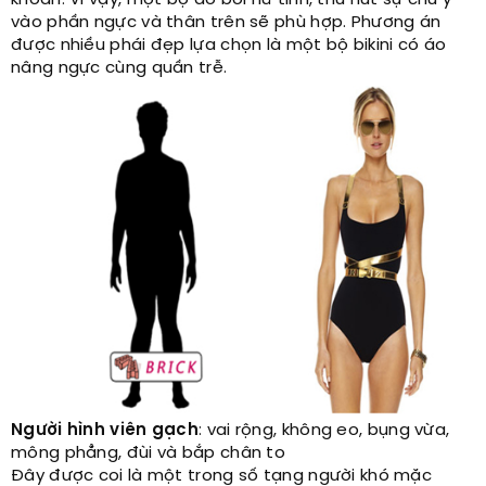
khoắn. Vì vậy, một bộ áo bơi nữ tính, thu hút sự chú ý
vào phần ngực và thân trên sẽ phù hợp. Phương án
được nhiều phái đẹp lựa chọn là một bộ bikini có áo
nâng ngực cùng quần trễ.
Người hình viên gạch
: vai rộng, không eo, bụng vừa,
mông phẳng, đùi và bắp chân to
Đây được coi là một trong số tạng người khó mặc