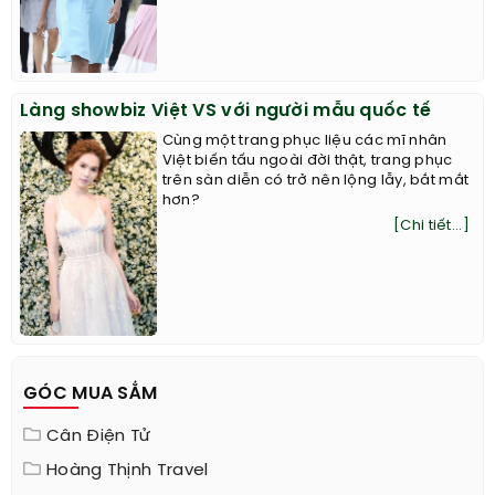
Làng showbiz Việt VS với người mẫu quốc tế
Cùng một trang phục liệu các mĩ nhân
Việt biến tấu ngoài đời thật, trang phục
trên sàn diễn có trở nên lộng lẫy, bắt mắt
hơn?
[Chi tiết...]
GÓC MUA SẮM
Cân Điện Tử
Hoàng Thịnh Travel