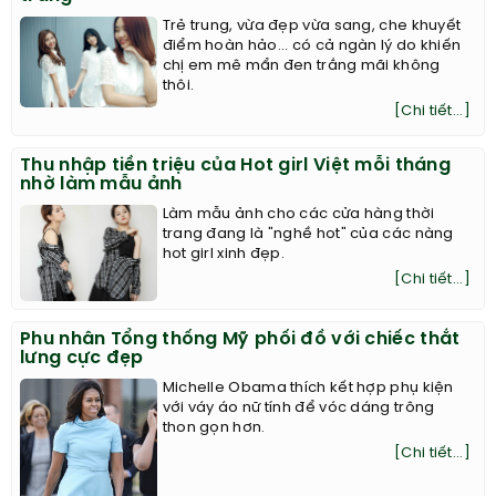
Trẻ trung, vừa đẹp vừa sang, che khuyết
điểm hoàn hảo... có cả ngàn lý do khiến
chị em mê mẩn đen trắng mãi không
thôi.
[Chi tiết...]
Thu nhập tiền triệu của Hot girl Việt mỗi tháng
nhờ làm mẫu ảnh
Làm mẫu ảnh cho các cửa hàng thời
trang đang là "nghề hot" của các nàng
hot girl xinh đẹp.
[Chi tiết...]
Phu nhân Tổng thống Mỹ phối đồ với chiếc thắt
lưng cực đẹp
Michelle Obama thích kết hợp phụ kiện
với váy áo nữ tính để vóc dáng trông
thon gọn hơn.
[Chi tiết...]