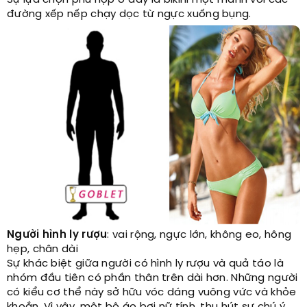
Sự lựa chọn phù hợp ở đây là bikini một mảnh với các
đường xếp nếp chạy dọc từ ngực xuống bụng.
Người hình ly rượu
: vai rộng, ngực lớn, không eo, hông
hẹp, chân dài
Sự khác biệt giữa người có hình ly rượu và quả táo là
nhóm đầu tiên có phần thân trên dài hơn. Những người
có kiểu cơ thể này sở hữu vóc dáng vuông vức và khỏe