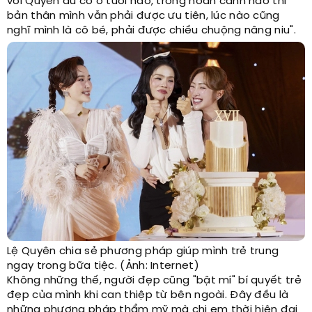
với Quyên dù có ở tuổi nào, trong hoàn cảnh nào thì
bản thân mình vẫn phải được ưu tiên, lúc nào cũng
nghĩ mình là cô bé, phải được chiều chuộng nâng niu".
Lệ Quyên chia sẻ phương pháp giúp mình trẻ trung
ngay trong bữa tiệc. (Ảnh: Internet)
Không những thế, người đẹp cũng "bật mí" bí quyết trẻ
đẹp của mình khi can thiệp từ bên ngoài. Đây đều là
những phương pháp thẩm mỹ mà chị em thời hiện đại