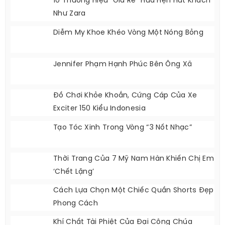
10 Thương Hiệu “giá Rẻ” Hứa Hẹn Hút Khách
Như Zara
Diễm My Khoe Khéo Vòng Một Nóng Bỏng
Jennifer Phạm Hạnh Phúc Bên Ông Xã
Đồ Chơi Khỏe Khoắn, Cứng Cáp Của Xe
Exciter 150 Kiểu Indonesia
Tạo Tóc Xinh Trong Vòng “3 Nốt Nhạc”
Thời Trang Của 7 Mỹ Nam Hàn Khiến Chị Em
‘chết Lặng’
Cách Lựa Chọn Một Chiếc Quần Shorts Đẹp
Phong Cách
Khí Chất Tài Phiệt Của Đại Công Chúa