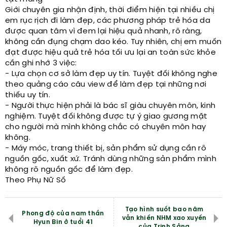
Giới chuyên gia nhận định, thời điểm hiện tại nhiều chị
em rục rịch đi làm đẹp, các phương pháp trẻ hóa da
được quan tâm vì đem lại hiệu quả nhanh, rõ ràng,
không cần đụng chạm dao kéo. Tuy nhiên, chị em muốn
đạt được hiệu quả trẻ hóa tối ưu lại an toàn sức khỏe
cần ghi nhớ 3 việc:
- Lựa chọn cơ sở làm đẹp uy tín. Tuyệt đối không nghe
theo quảng cáo câu view để làm đẹp tại những nơi
thiếu uy tín.
- Người thực hiện phải là bác sĩ giàu chuyên môn, kinh
nghiệm. Tuyệt đối không được tự ý giao gương mặt
cho người mà mình không chắc có chuyên môn hay
không.
- Máy móc, trang thiết bị, sản phẩm sử dụng cần rõ
nguồn gốc, xuất xứ. Tránh dùng những sản phẩm mình
không rõ nguồn gốc để làm đẹp.
Theo Phụ Nữ Số
Tạo hình suốt bao năm
Phong độ của nam thần
vẫn khiến NHM xao xuyến
Hyun Bin ở tuổi 41
của Trịnh Sảng