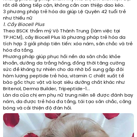
rất dễ dàng tiếp cận, không cần can thiệp dao kéo.
3 phương pháp trẻ hóa da giúp Lệ Quyên 42 tuổi trẻ
như thiếu nữ
1. Cấy Biocell Plus
Theo BSCK thẩm mỹ Võ Thành Trung (làm việc tại
TP.HCM), cấy Biocell Plus là phương pháp trẻ hóa da
tích hợp 3 giải pháp tiên tiến: xóa nám, săn chắc và trẻ
hóa đa tầng.
Phương pháp giúp phục hồi nền da săn chắc khỏe
khoắn, dưỡng da trắng hồng, đồng thời tăng cường
sức đề kháng tự nhiên cho da nhờ bổ sung gấp đôi
hàm lượng peptide trẻ hóa, vitamin C chiết xuất tế
bào gốc thực vật và loạt siêu dưỡng chất khác như
Britenol, Derma Builder, Tripeptide-1...
Làn da của chị em phụ nữ trung niên sẽ được đánh bay
nám, da được trẻ hóa đa tầng, tái tạo săn chắc, căng
bóng và cải thiện độ đàn hồi.