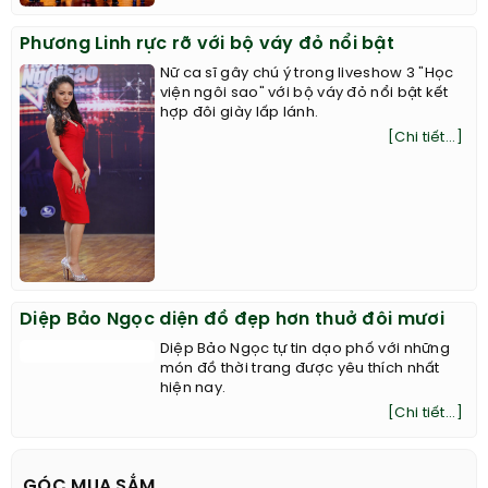
Phương Linh rực rỡ với bộ váy đỏ nổi bật
Nữ ca sĩ gây chú ý trong liveshow 3 "Học
viện ngôi sao" với bộ váy đỏ nổi bật kết
hợp đôi giày lấp lánh.
[Chi tiết...]
Diệp Bảo Ngọc diện đồ đẹp hơn thuở đôi mươi
Diệp Bảo Ngọc tự tin dạo phố với những
món đồ thời trang được yêu thích nhất
hiện nay.
[Chi tiết...]
GÓC MUA SẮM