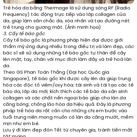
Trẻ hóa da bằng Thermage là sử dụng sóng RF (Radio
Frequency) tác động trực tiếp vào lớp collagen của
da, giúp làm săn chắc da, xóa nhăn và tạo đường nét
trẻ trung cho gương mặt. (Ảnh minh họa)
3. Cấy tế bào gốc
Cấy tế bào gốc là phương pháp hiện đại được giới
thẩm mỹ ứng dụng nhiều trong điều trị và làm đẹp, các
bác sĩ sẽ sử dụng những tế bào gốc tự thân để cấy
lên mặt, tay, chân với mục đích làm đầy và trẻ hoá làn
da.
Theo GS Phan Toàn Thắng (Đại học Quốc gia
Singapore), tế bào gốc khi được cấy lên da giúp trung
hòa các độc tố viêm/oxy hóa; tái sinh và tái tạo các tế
bào da, lớp da mới; kích thích các tế bào da sản sinh
collagen và các chất nền ngoại bào giúp cho làn da
căng bóng; chống lão hóa da hiệu quả. Đây là phương
pháp trẻ hóa da rất cần cho những chị em bước vào
tuổi trung niên mong muốn có làn da căng mướt, mềm
mịn như em bé.
Lưu ý đi làm đẹp đón Tết từ chuyên gia, tránh tiền mất
tật mang