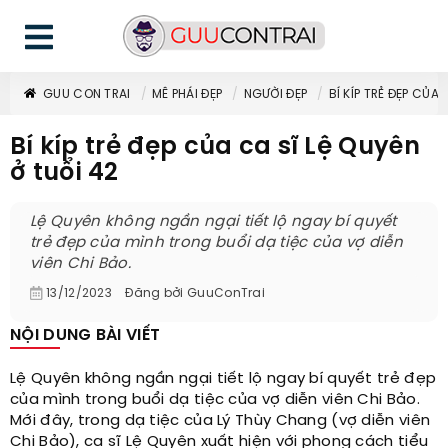
GUU CON TRAI
MÊ PHÁI ĐẸP
NGƯỜI ĐẸP
BÍ KÍP TRẺ ĐẸP CỦA 
Bí kíp trẻ đẹp của ca sĩ Lệ Quyên
ở tuổi 42
Lệ Quyên không ngần ngại tiết lộ ngay bí quyết
trẻ đẹp của mình trong buổi dạ tiệc của vợ diễn
viên Chi Bảo.
13/12/2023
Đăng bởi
GuuConTrai
NỘI DUNG BÀI VIẾT
Lệ Quyên không ngần ngại tiết lộ ngay bí quyết trẻ đẹp
của mình trong buổi dạ tiệc của vợ diễn viên Chi Bảo.
Mới đây, trong dạ tiệc của Lý Thùy Chang (vợ diễn viên
Chi Bảo), ca sĩ Lệ Quyên xuất hiện với phong cách tiểu