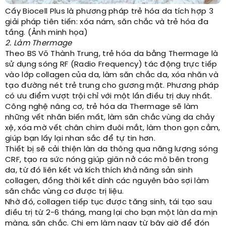
Cấy Biocell Plus là phương pháp trẻ hóa da tích hợp 3
giải pháp tiên tiến: xóa nám, săn chắc và trẻ hóa đa
tầng. (Ảnh minh họa)
2. Làm Thermage
Theo BS Võ Thành Trung, trẻ hóa da bằng Thermage là
sử dụng sóng RF (Radio Frequency) tác động trực tiếp
vào lớp collagen của da, làm săn chắc da, xóa nhăn và
tạo đường nét trẻ trung cho gương mặt. Phương pháp
có ưu điểm vượt trội chỉ với một lần điều trị duy nhất.
Công nghệ nâng cơ, trẻ hóa da Thermage sẽ làm
những vết nhăn biến mất, làm săn chắc vùng da chảy
xệ, xóa mờ vết chân chim đuôi mắt, làm thon gọn cằm,
giúp bạn lấy lại nhan sắc để tự tin hơn.
Thiết bị sẽ cải thiện làn da thông qua năng lượng sóng
CRF, tạo ra sức nóng giúp giãn nở các mô bên trong
da, từ đó liên kết và kích thích khả năng sản sinh
collagen, đồng thời kết dính các nguyên bào sợi làm
săn chắc vùng cơ được trị liệu.
Nhờ đó, collagen tiếp tục được tăng sinh, tái tạo sau
điều trị từ 2-6 tháng, mang lại cho bạn một làn da mịn
màng, săn chắc. Chị em làm ngay từ bây giờ để đón