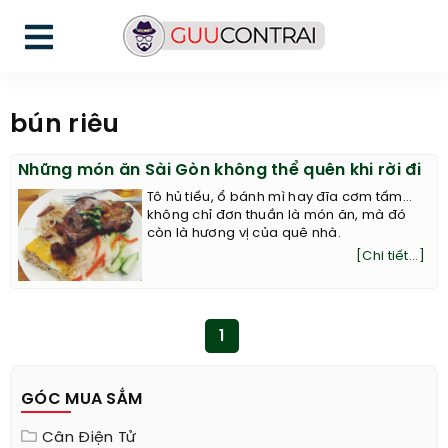
bún riêu
Những món ăn Sài Gòn không thể quên khi rời đi
Tô hủ tiếu, ổ bánh mì hay đĩa cơm tấm...
không chỉ đơn thuần là món ăn, mà đó
còn là hương vị của quê nhà.
[Chi tiết...]
1
GÓC MUA SẮM
Cân Điện Tử