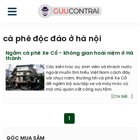
cà phê độc đáo ở hà nội
Ngắm cà phê Xe Cổ - không gian hoài niệm ở Hà
thành
Các kiến trúc sư, sinh viên và khách nước
ngoài muốn tìm hiểu Việt Nam cách đây
vài chục năm, thường tới cà phê Xe Cổ
để ngắm bộ sưu tập xe và máy móc cũ
mà chủ quán cất công sưu tầm.
[Chi tiết...]
1
GÓC MUA SẮM