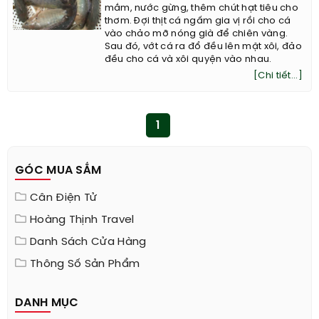
mắm, nước gừng, thêm chút hạt tiêu cho
thơm. Đợi thịt cá ngấm gia vị rồi cho cá
vào chảo mỡ nóng già để chiên vàng.
Sau đó, vớt cá ra đổ đều lên mặt xôi, đảo
đều cho cá và xôi quyện vào nhau.
[Chi tiết...]
1
GÓC MUA SẮM
Cân Điện Tử
Hoàng Thịnh Travel
Danh Sách Cửa Hàng
Thông Số Sản Phẩm
DANH MỤC