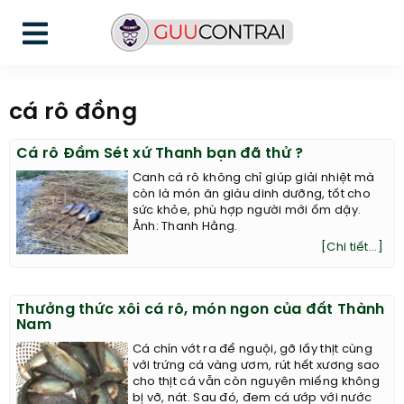
cá rô đồng
Cá rô Đầm Sét xứ Thanh bạn đã thử ?
Canh cá rô không chỉ giúp giải nhiệt mà
còn là món ăn giàu dinh dưỡng, tốt cho
sức khỏe, phù hợp người mới ốm dậy.
Ảnh: Thanh Hằng.
[Chi tiết...]
Thưởng thức xôi cá rô, món ngon của đất Thành
Nam
Cá chín vớt ra để nguội, gỡ lấy thịt cùng
với trứng cá vàng ươm, rút hết xương sao
cho thịt cá vẫn còn nguyên miếng không
bị vỡ, nát. Sau đó, đem cá ướp với nước