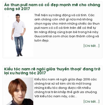
Áo thun pull nam có cổ đẹp mạnh mẽ cho chàng
công sở 2017
Thể hiện sự năng động và cá tính. Các
anh chàng còn chờ gì nữa mà không
chọn ngay cho mình những chiếc áo thun
pull nam có cổ cá tính trên để có thể tự
tin năng động cùng bạn bè trong hè này.
Guucontrai.com chúc bạn thành công và
luôn đẹp.
[Chi tiết...]
Kiểu tóc nam rẽ ngôi giữa ‘huyền thoại’ đang trở
lại xu hướng tóc 2017
Kiểu tóc nam rẽ ngôi giữa đẹp 2016 các
chàng trai xứ sở kim chi là một trong
những kiểu tóc đang được rất nhiều
chàng trai trên khắp thế giới ưa chuộng.
Với kiểu tóc nam này, các...
[Chi tiết...]