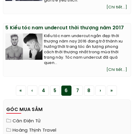
giới trẻ yêu thích.
[Chi tiết...]
5 Kiểu tóc nam undercut thời thượng năm 2017
Kiểu tóc nam undercut ngắn đẹp thời
thượng năm nay 2016 đang trở thành xu
hướng thời trang tóc ấn tượng phong
cách thời thượng nhất trong mùa thời
trang này. Tóc nam undercut đã quá
quen...
[Chi tiết...]
«
‹
4
5
6
7
8
›
»
GÓC MUA SẮM
Cân Điện Tử
Hoàng Thịnh Travel