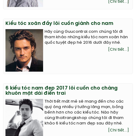
[Chi tiết...]
Kiểu tóc xoăn đầy lôi cuốn giành cho nam
Hãy cùng Guucontrai.com chúng tôi đi
tham khảo những kiểu tóc nam xoăn hàn
quốc tuyệt đẹp hè 2016 dưới đây nhé.
[Chi tiết...]
6 kiểu tóc nam đẹp 2017 lôi cuốn cho chàng
khuôn mặt dài điển trai
Thời tiết mát mẻ sẽ mang đến cho các
quý ông nhiều ý tưởng lãng mạn, bồng
bềnh hơn cho các kiểu tóc. Nào hãy
cùng thoitrangkshop chúng tôi đi tham
khảo 6 kiểu tóc nam đẹp sau đây nhé.
[Chi tiết...]