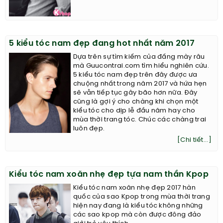
5 kiểu tóc nam đẹp đang hot nhất năm 2017
Dựa trên sự tìm kiếm của đấng mày râu
mà Guucontrai.com tìm hiểu nghiên cứu.
5 kiểu tóc nam đẹp trên đây được ưa
chuộng nhất trong năm 2017 và hứa hẹn
sẽ vẫn tiếp tục gây bão hơn nữa. Đây
cũng là gợi ý cho chàng khi chọn một
kiểu tóc cho dịp lễ đầu năm hay cho
mùa thời trang tóc. Chúc các chàng trai
luôn đẹp.
[Chi tiết...]
Kiểu tóc nam xoăn nhẹ đẹp tựa nam thần Kpop
Kiểu tóc nam xoăn nhẹ đẹp 2017 hàn
quốc của sao Kpop trong mùa thời trang
hiện nay đang là kiểu tóc không những
các sao kpop mà còn được đông đảo