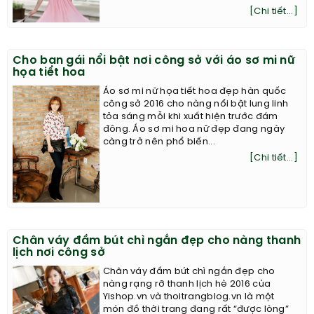
[Chi tiết...]
Cho bạn gái nổi bật nơi công sở với áo sơ mi nữ
họa tiết hoa
Áo sơ mi nữ họa tiết hoa đẹp hàn quốc
công sở 2016 cho nàng nổi bật lung linh
tỏa sáng mỗi khi xuất hiện trước đám
đông. Áo sơ mi hoa nữ đẹp đang ngày
càng trở nên phổ biến...
[Chi tiết...]
Chân váy đầm bút chì ngắn đẹp cho nàng thanh
lịch nơi công sở
Chân váy đầm bút chì ngắn đẹp cho
nàng rạng rỡ thanh lịch hè 2016 của
Yishop.vn và thoitrangblog.vn là một
món đồ thời trang đang rất “được lòng”