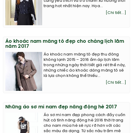
cùng yêu thích và trở thành xu hướng thời
trang hot nhất hiện nay. Họa...
[Chi tiết...]
Áo khoác nam măng tô đẹp cho chàng lịch lãm
năm 2017
Áo khoác nam măng tô đẹp thu đông
không lạnh 2015 – 2016 ấm áp lịch lãm
trong những ngày thời tiết giá rét thế này,
những chiếc áo khoác dáng măng tô sẽ
là lựa chọn không thể thiếu...
[Chi tiết...]
Những áo sơ mi nam đẹp năng động hè 2017
Áo sơ mi nam đẹp phong cách đầy cuốn
hút cá tính năng động hè 2016 thời trang
cho nam mùa hè sẽ rực rỡ hơn với các
sắc màu đa dạng. Từ sắc nâu trầm mê