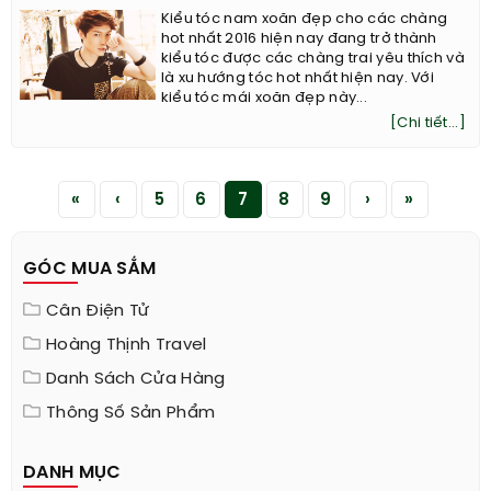
Kiểu tóc nam xoăn đẹp cho các chàng
hot nhất 2016 hiện nay đang trở thành
kiểu tóc được các chàng trai yêu thích và
là xu hướng tóc hot nhất hiện nay. Với
kiểu tóc mái xoăn đẹp này...
[Chi tiết...]
«
‹
5
6
7
8
9
›
»
GÓC MUA SẮM
Cân Điện Tử
Hoàng Thịnh Travel
Danh Sách Cửa Hàng
Thông Số Sản Phẩm
DANH MỤC