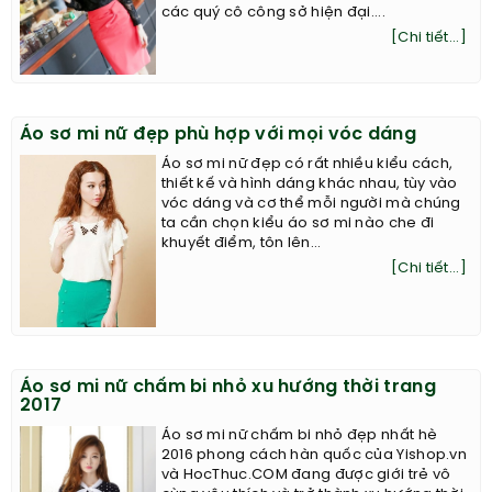
các quý cô công sở hiện đại....
[Chi tiết...]
Áo sơ mi nữ đẹp phù hợp với mọi vóc dáng
Áo sơ mi nữ đẹp có rất nhiều kiểu cách,
thiết kế và hình dáng khác nhau, tùy vào
vóc dáng và cơ thể mỗi người mà chúng
ta cần chọn kiểu áo sơ mi nào che đi
khuyết điểm, tôn lên...
[Chi tiết...]
Áo sơ mi nữ chấm bi nhỏ xu hướng thời trang
2017
Áo sơ mi nữ chấm bi nhỏ đẹp nhất hè
2016 phong cách hàn quốc của Yishop.vn
và HocThuc.COM đang được giới trẻ vô