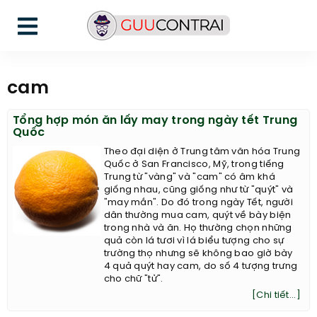
cam
Tổng hợp món ăn lấy may trong ngày tết Trung
Quốc
Theo đại diện ở Trung tâm văn hóa Trung
Quốc ở San Francisco, Mỹ, trong tiếng
Trung từ "vàng" và "cam" có âm khá
giống nhau, cũng giống như từ "quýt" và
"may mắn". Do đó trong ngày Tết, người
dân thường mua cam, quýt về bày biện
trong nhà và ăn. Họ thường chọn những
quả còn lá tươi vì lá biểu tượng cho sự
trường thọ nhưng sẽ không bao giờ bày
4 quả quýt hay cam, do số 4 tượng trưng
cho chữ "tử".
[Chi tiết...]