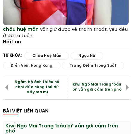
châu huệ mẫn
vẫn giữ được vẻ thanh thoát, yêu kiều
ở độ tứ tuần.
Hải Lan
TỪ KHÓA:
Châu Huệ Mẫn
Ngọc Nữ
Diễn Viên Hong Kong
Trang Điểm Trong Suốt
Ngắm bộ ảnh thiếu nữ
Kiwi Ngô Mai Trang ‘bầu
chơi đùa cùng thú dữ
bí’ vẫn gợi cảm trên phố
đầy ma mị
BÀI VIẾT LIÊN QUAN
Kiwi Ngô Mai Trang ‘bầu bí’ vẫn gợi cảm trên
phố