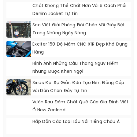
Chất Không Thể Chất Hơn Với 6 Cách Phối
Denim Jacket Tự Tin
Sao Việt Giải Phóng Đôi Chân Với Giày Bệt
Trong Những Ngày Nóng
Exciter 150 Độ Mâm CNC X1R Đẹp Khó Đụng
Hàng
Hình Ảnh Những Cầu Thang Nguy Hiểm
Nhưng Được Khen Ngợi
Sirius Độ: Sự Giản Đơn Tạo Nên Đẳng Cấp
Với Dàn Chân Đầy Tự Tin
Vườn Rau Đậm Chất Quê Của Gia Đình Việt
Ở New Zealand
Hấp Dẫn Các Loại Lẩu Nổi Tiếng Châu Á