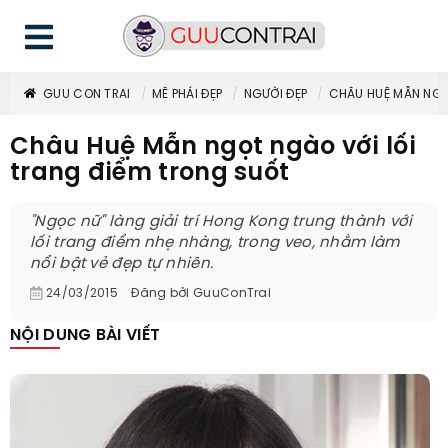
GUU CON TRAI
MÊ PHÁI ĐẸP
NGƯỜI ĐẸP
CHÂU HUỆ MẪN NGỌ
Châu Huệ Mẫn ngọt ngào với lối
trang điểm trong suốt
"Ngọc nữ" làng giải trí Hong Kong trung thành với
lối trang điểm nhẹ nhàng, trong veo, nhằm làm
nổi bật vẻ đẹp tự nhiên.
24/03/2015
Đăng bởi
GuuConTrai
NỘI DUNG BÀI VIẾT