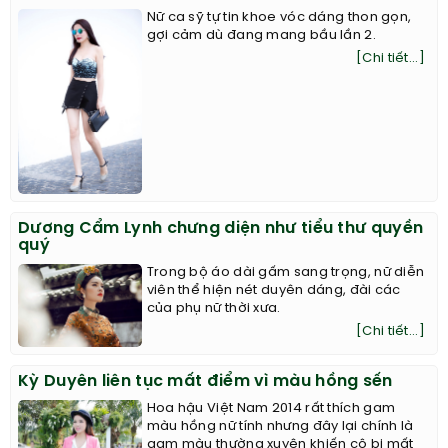
Nữ ca sỹ tự tin khoe vóc dáng thon gọn,
gợi cảm dù đang mang bầu lần 2.
[Chi tiết...]
Dương Cẩm Lynh chưng diện như tiểu thư quyền
quý
Trong bộ áo dài gấm sang trọng, nữ diễn
viên thể hiện nét duyên dáng, đài các
của phụ nữ thời xưa.
[Chi tiết...]
Kỳ Duyên liên tục mất điểm vì màu hồng sến
Hoa hậu Việt Nam 2014 rất thích gam
màu hồng nữ tính nhưng đây lại chính là
gam màu thường xuyên khiến cô bị mất