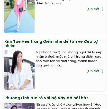
điểm trầm trọng.
[Chi tiết...]
Kim Tae Hee trang điểm nhẹ để tôn vẻ đẹp tự
nhiên
Mỹ nhân Hàn Quốc không ngại để lộ nếp
nhăn ở đuôi mắt, mà chỉ trang điểm sao
cho toát lên vẻ tươi sáng, thanh thoát
của gương mặt.
[Chi tiết...]
Phương Linh rực rỡ với bộ váy đỏ nổi bật
Nữ ca sĩ gây chú ý trong liveshow 3 "Học