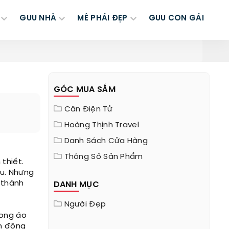
GUU NHÀ
MÊ PHÁI ĐẸP
GUU CON GÁI
GÓC MUA SẮM
Cân Điện Tử
Hoàng Thịnh Travel
Danh Sách Cửa Hàng
Thông Số Sản Phẩm
 thiết.
ầu. Nhưng
 thành
DANH MỤC
Người Đẹp
rong áo
nh động