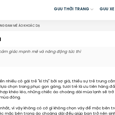
GUU THỜI TRANG
GUU XE
NG ĐAM MÊ ÁO KHOÁC DẠ
ạ
 cảm giác mạnh mẽ và năng động tức thì
 nhiều cô gái trẻ "kì thị" bởi sợ già, thiếu sự trẻ trung cần
n lựa chọn trang phục gọn gàng, tươi trẻ là ưu tiên hàng đ
t hợp khéo léo, những chiếc áo choàng dài mùa lạnh sẽ trở
h mùa đông.
n nhất, vì vậy không có cớ gì không chọn váy để mặc bên t
iệc mặc bên trong áo choàng dài đều giúp bạn trở nên si