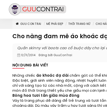
GUU CON TRAI
MÊ PHÁI ĐẸP
THỜI TRANG NỮ
CHO NÀ
Cho nàng đam mê áo khoác d
Quần skinny với boots cao cổ buộc dây cho lại
12/11/2014
Đăng bởi
GuuConTrai
NỘI DUNG BÀI VIẾT
Những chiếc
áo khoác dạ dài
chấm gót có thể khiến
Đặc biệt, giới sinh viên năng động, nhiệt huyết luô
chỉ với sáng tạo từ các nhà mốt, cộng với cách kế
món đồ thời trang thiết yếu che giấu mọi cơn lạn
Bông hoa tươi tắn giữa mùa đông
Váy là trang phục dễ dàng để trẻ trung và tươi tắ
choàng dài. Dù màu váy trầm u hay tươi sáng thì v