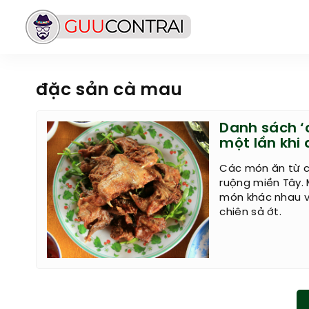
đặc sản cà mau
Danh sách ‘
một lần khi
Các món ăn từ c
ruộng miền Tây.
món khác nhau v
chiên sả ớt.