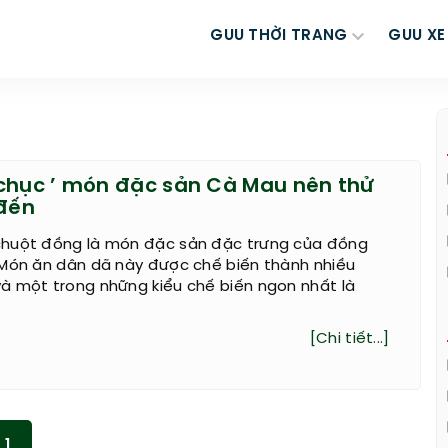
GUU THỜI TRANG
GUU XE
chục ’ món đặc sản Cà Mau nên thử
 đến
huột đồng là món đặc sản đặc trưng của đồng
 Món ăn dân dã này được chế biến thành nhiều
à một trong những kiểu chế biến ngon nhất là
[Chi tiết...]
1