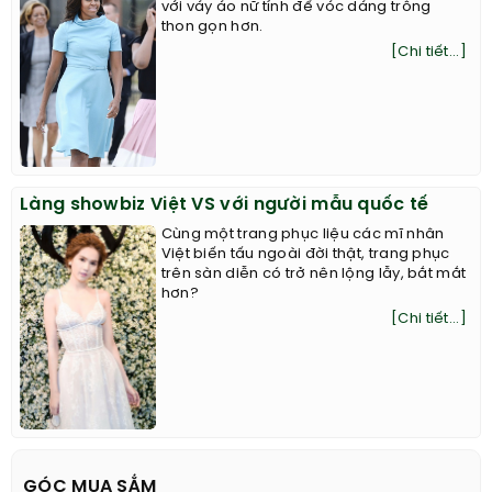
với váy áo nữ tính để vóc dáng trông
thon gọn hơn.
[Chi tiết...]
Làng showbiz Việt VS với người mẫu quốc tế
Cùng một trang phục liệu các mĩ nhân
Việt biến tấu ngoài đời thật, trang phục
trên sàn diễn có trở nên lộng lẫy, bắt mắt
hơn?
[Chi tiết...]
GÓC MUA SẮM