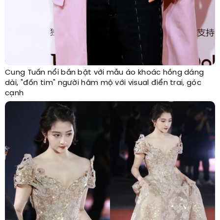
Cung Tuấn nổi bần bật với mẫu áo khoác hồng dáng
dài, "đốn tim" người hâm mộ với visual điển trai, góc
cạnh