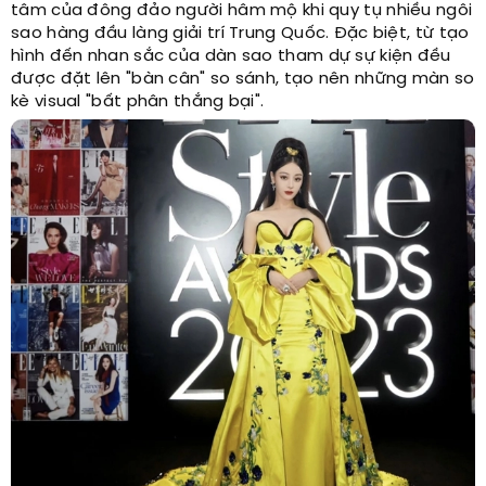
tâm của đông đảo người hâm mộ khi quy tụ nhiều ngôi
sao hàng đầu làng giải trí Trung Quốc. Đặc biệt, từ tạo
hình đến nhan sắc của dàn sao tham dự sự kiện đều
được đặt lên "bàn cân" so sánh, tạo nên những màn so
kè visual "bất phân thắng bại".