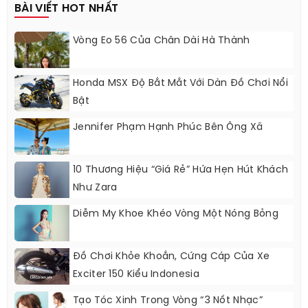
BÀI VIẾT HOT NHẤT
Vòng Eo 56 Của Chân Dài Hà Thành
Honda MSX Độ Bắt Mắt Với Dàn Đồ Chơi Nổi
Bật
Jennifer Phạm Hạnh Phúc Bên Ông Xã
10 Thương Hiệu “giá Rẻ” Hứa Hẹn Hút Khách
Như Zara
Diễm My Khoe Khéo Vòng Một Nóng Bỏng
Đồ Chơi Khỏe Khoắn, Cứng Cáp Của Xe
Exciter 150 Kiểu Indonesia
Tạo Tóc Xinh Trong Vòng “3 Nốt Nhạc”