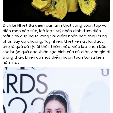
Địch Lệ Nhiệt Ba khiến dân tình thất vọng toàn tập với
diện mạo sến súa, loè loẹt. Mỹ nhân đình dám diện
mẫu váy cúp ngực vàng với điểm nhấn hoa thêu cùng
phần tay áo choàng. Tuy nhiên, thiết kế này lại được
cho là quá cũ kỹ, lỗi thời. Thêm nữa, việc lựa chọn kiểu
tóc buộc quá cao khiến tạo hình của nữ diễn viên già đi
trông thấy, khiến cô mất điểm hoàn toàn tại sự kiện
năm nay