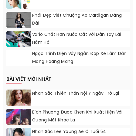
Phái Đẹp Việt Chuộng Áo Cardigan Dáng
Dài
Vario Chất Hơn Nước Cất Với Dàn Tay Lái
Hầm Hố
Ngọc Trinh Diện Váy Ngắn Đạp Xe Làm Dân
Mạng Hoang Mang
BÀI VIẾT MỚI NHẤT
Nhan Sắc Thiên Thần Nội Y Ngày Trở Lại
Bích Phương Được Khen Khi Xuất Hiện Với
Gương Mặt Khác Lạ
Nhan Sắc Lee Young Ae Ở Tuổi 54