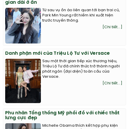
gian dài ở ẩn
Từ sau vụ ồn ào liên quan tới bạn trai cũ,
Park Min Young rất hiếm khi xuất hiện
trước truyền thông.
[Chi tiết...]
Danh phận mới của Triệu Lộ Tư với Versace
Sau một thời gian tiếp xúc thương hiệu,
Triệu Lộ Tư đã chính thức trở thành người
phát ngôn (đại diện) toàn cầu của
Versace.
[Chi tiết...]
Phu nhân Tổng thống Mỹ phối đồ với chiếc thắt
lưng cực đẹp
Michelle Obama thích kết hợp phụ kiện