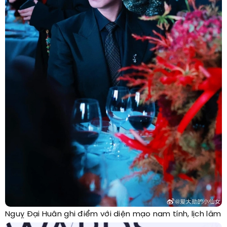
Nguỵ Đại Huân ghi điểm với diện mạo nam tính, lịch lãm