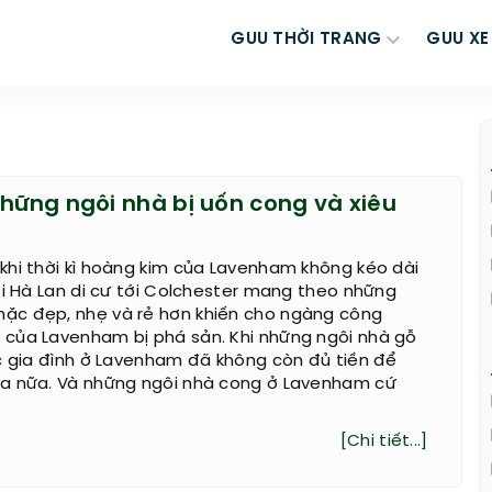
GUU THỜI TRANG
GUU XE
những ngôi nhà bị uốn cong và xiêu
khi thời kì hoàng kim của Lavenham không kéo dài
ời Hà Lan di cư tới Colchester mang theo những
c đẹp, nhẹ và rẻ hơn khiến cho ngàng công
của Lavenham bị phá sản. Khi những ngôi nhà gỗ
c gia đình ở Lavenham đã không còn đủ tiền để
a nữa. Và những ngôi nhà cong ở Lavenham cứ
[Chi tiết...]