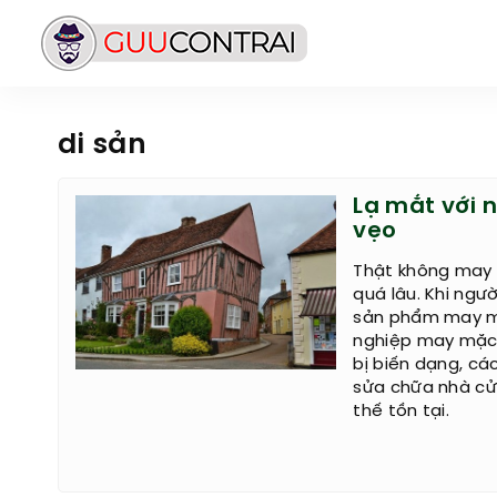
di sản
Lạ mắt với 
vẹo
Thật không may 
quá lâu. Khi ngư
sản phẩm may mặ
nghiệp may mặc 
bị biến dạng, cá
sửa chữa nhà cử
thế tồn tại.