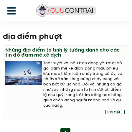
địa điểm phượt
Những địa điểm tỏ tình lý tưởng dành cho các
tín đồ đam mê xê dịch
Thật tuyệt vời nếu bạn đang yêu một cô
gái đam mê xê dịch. Dòng máu phiêu
lưu, mạo hiểm luôn chảy trong cô ấy, và
cô ấy sẽ sẵn sàng bùng cháy cùng với
bạn bất cứ lúc nào. Đối với những cô gái
như vậy, những màn tỏ tình ướt át, diễm
lệ như quỳ trong trái tim bằng hoa hồng
giữa chốn đông người không phải là gu
của nàng.
[Chi tiết...]