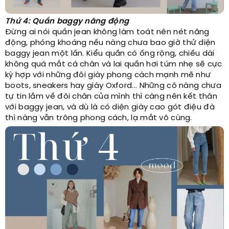
Thứ 4: Quần baggy năng động
Đừng ai nói quần jean không làm toát nên nét năng
động, phóng khoáng nếu nàng chưa bao giờ thử diện
baggy jean một lần. Kiểu quần có ống rộng, chiều dài
không quá mắt cá chân và lai quần hơi túm nhẹ sẽ cực
kỳ hợp với những đôi giày phong cách mạnh mẽ như
boots, sneakers hay giày Oxford... Những cô nàng chưa
tự tin lắm về đôi chân của mình thì càng nên kết thân
với baggy jean, và dù là có diện giày cao gót điệu đà
thì nàng vẫn trông phong cách, lạ mắt vô cùng.