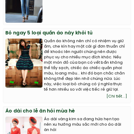
Bỏ ngay 5 loại quần áo này khỏi tủ
Quần áo không nên chỉ có nhiệm vụ giữ
ấm, che kín hay một cái gì đơn thuần chỉ
để khoác lên người chúng nên được
phục vụ cho nhiều mục đích khác. Nếu
một món đồ của bạn có vết bẩn không
thể tẩy sạch, chiếc áo chiếc quần phai
màu, loang màu... khi đó bạn chắc chắn
không thể đẹp lên nhờ chúng nữa. Lúc
này, việc loại bỏ chúng có ý nghĩa thực
tế hơn nhiều so với việc tiếc rẻ giữ lại.
[Chi tiết...]
Áo dài cho lễ ăn hỏi mùa hè
Áo dài vàng kim sa đang hứa hẹn tạo
nên xu hướng màu sắc mới cho áo dài
ăn hỏi