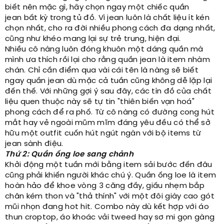
biết nên mặc gì, hãy chọn ngay một chiếc quần
jean bất kỳ trong tủ đồ. Vì jean luôn là chất liệu ít kén
chọn nhất, cho ra đời nhiều phong cách đa dạng nhất,
cũng như khéo mang lại sự trẻ trung, hiện đại.
Nhiều cô nàng luôn đóng khuôn một dáng quần mà
mình ưa thích rồi lại cho rằng quần jean là item nhàm
chán. Chỉ cần điểm qua vài cái tên là nàng sẽ biết
ngay quần jean dù mặc cả tuần cũng không dễ lặp lại
đến thế. Với những gợi ý sau đây, các tín đồ của chất
liệu quen thuộc này sẽ tự tin "thiên biến vạn hoá"
phong cách để ra phố. Từ cô nàng có đường cong hút
mắt hay vẻ ngoài mũm mĩm đáng yêu đều có thể sở
hữu một outfit cuốn hút ngút ngàn với bộ items từ
jean sành điệu.
Thứ 2: Quần ống loe sang chảnh
Khởi động một tuần mới bằng item sải bước đến đâu
cũng phải khiến người khác chú ý. Quần ống loe là item
hoàn hảo để khoe vòng 3 căng đầy, giấu nhẹm bắp
chân kém thon và "thả thính" với một đôi giày cao gót
mũi nhọn đang hot hit. Combo này dù kết hợp với áo
thun croptop, áo khoác vải tweed hay sơ mi gọn gàng