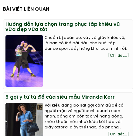
BÀI VIẾT LIÊN QUAN
Hướng dẫn lựa chọn trang phục tập khiêu vũ
vừa đẹp vừa tốt
Chuẩn bị quần áo, váy và giầy khiêu vũ,
là bạn có thể bắt đầu cho buổi tập
dance sport đầy hứng khởi của mình rồi.
[Chi tiết...]
5 gợi ý từ tủ đồ của siêu mẫu Miranda Kerr
Với kiểu dáng bó sát gợi cảm đủ để cả
người mặc và người xunh quanh cảm
nhận, dáng ôm còn tạo vẻ năng động,
khỏe khoắn nếu như được kết hợp với
giầy oxford, giày thể thao, áo phông..
[Chi tiết...]