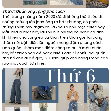
Thứ 6: Quần ống rộng phá cách
Thời trang những năm 2020 đổ đi không thể thiếu đi
những mẫu quần jean ống to bất thường, có phần
thùng thình hay thậm chí là xoè to như một chiếc váy.
Mẫu mã lạ mắt này lại thu hút những cô nàng cá tính
khi khiến cho vòng eo và thân trên thon gọn lại càng
thêm nổi bật, diện lên người mang đậm phong cách
Hàn Quốc. Thêm một điểm cộng to bự là mẫu quần
này rất thích hợp để hack chiều cao, vì chiều dài quần
tha hồ che đi đế giày 5-10cm, giúp cho nàng trông cao
ráo một cách tự nhiên.