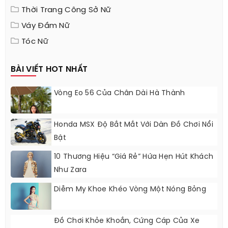
Thời Trang Công Sở Nữ
Váy Đầm Nữ
Tóc Nữ
BÀI VIẾT HOT NHẤT
Vòng Eo 56 Của Chân Dài Hà Thành
Honda MSX Độ Bắt Mắt Với Dàn Đồ Chơi Nổi
Bật
10 Thương Hiệu “giá Rẻ” Hứa Hẹn Hút Khách
Như Zara
Diễm My Khoe Khéo Vòng Một Nóng Bỏng
Đồ Chơi Khỏe Khoắn, Cứng Cáp Của Xe