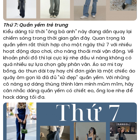
Thứ 7: Quần yếm trẻ trung
Kiểu dáng từ thời "ông bà anh" này đang dần quay lại
chiếm sóng trong thời gian gần đây. Quan trọng là
quần yếm rất thích hợp cho một ngày thứ 7 với nhiều
hoạt động dạo chơi, cho nàng thoải mái vận động. Về
khoản phối đồ thì lại cực kỳ nhẹ đầu vì nàng không có
quá nhiều sự lựa chọn gây phân vân. Áo sơ mi tay
bồng, áo thun dài tay hay chỉ đơn giản là một chiếc áo
quây ôm gọn là đã đủ "xử đẹp" quần yếm. Với những
cô nàng sợ dáng thùng thình làm mình mũm mĩm, hãy
cân nhắc dáng quần yếm có chiết eo, ống loe nhẹ để
hack dáng tối đa.