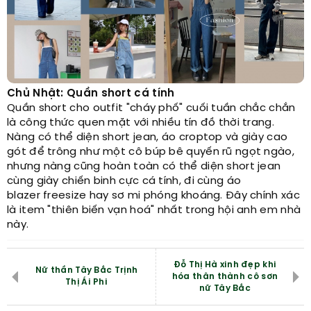
Chủ Nhật: Quần short cá tính
Quần short cho outfit "cháy phố" cuối tuần chắc chắn
là công thức quen mặt với nhiều tín đồ thời trang.
Nàng có thể diện short jean, áo croptop và giày cao
gót để trông như một cô búp bê quyến rũ ngọt ngào,
nhưng nàng cũng hoàn toàn có thể diện short jean
cùng giày chiến binh cực cá tính, đi cùng áo
blazer freesize hay sơ mi phóng khoáng. Đây chính xác
là item "thiên biến vạn hoá" nhất trong hội anh em nhà
này.
Đỗ Thị Hà xinh đẹp khi
Nữ thần Tây Bắc Trịnh
hóa thân thành cô sơn
Thị Ái Phi
nữ Tây Bắc