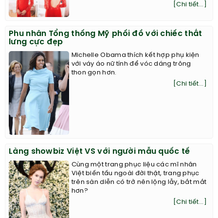
[Chi tiết...]
Phu nhân Tổng thống Mỹ phối đồ với chiếc thắt
lưng cực đẹp
Michelle Obama thích kết hợp phụ kiện
với váy áo nữ tính để vóc dáng trông
thon gọn hơn.
[Chi tiết...]
Làng showbiz Việt VS với người mẫu quốc tế
Cùng một trang phục liệu các mĩ nhân
Việt biến tấu ngoài đời thật, trang phục
trên sàn diễn có trở nên lộng lẫy, bắt mắt
hơn?
[Chi tiết...]