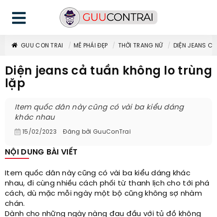
GUU CON TRAI
MÊ PHÁI ĐẸP
THỜI TRANG NỮ
DIỆN JEANS C
Diện jeans cả tuần không lo trùng
lặp
Item quốc dân này cũng có vài ba kiểu dáng
khác nhau
15/02/2023
Đăng bởi
GuuConTrai
NỘI DUNG BÀI VIẾT
Item quốc dân này cũng có vài ba kiểu dáng khác
nhau, đi cùng nhiều cách phối từ thanh lịch cho tới phá
cách, dù mặc mỗi ngày một bộ cũng không sợ nhàm
chán.
Dành cho những ngày nàng đau đầu với tủ đồ không