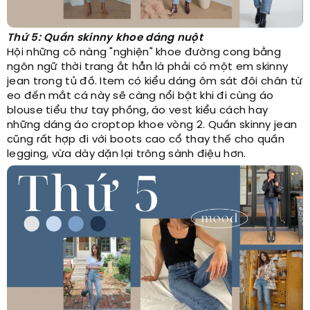
Thứ 5: Quần skinny khoe dáng nuột
Hội những cô nàng "nghiện" khoe đường cong bằng
ngôn ngữ thời trang ắt hẳn là phải có một em skinny
jean trong tủ đồ. Item có kiểu dáng ôm sát đôi chân từ
eo đến mắt cá này sẽ càng nổi bật khi đi cùng áo
blouse tiểu thư tay phồng, áo vest kiểu cách hay
những dáng áo croptop khoe vòng 2. Quần skinny jean
cũng rất hợp đi với boots cao cổ thay thế cho quần
legging, vừa dày dặn lại trông sành điệu hơn.