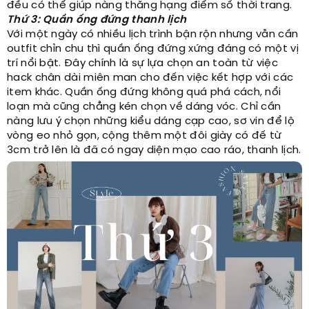
đều có thể giúp nàng thăng hạng điểm số thời trang.
Thứ 3: Quần ống đứng thanh lịch
Với một ngày có nhiều lịch trình bận rộn nhưng vẫn cần
outfit chỉn chu thì quần ống đứng xứng đáng có một vị
trí nổi bật. Đây chính là sự lựa chọn an toàn từ việc
hack chân dài miên man cho đến việc kết hợp với các
item khác. Quần ống đứng không quá phá cách, nổi
loạn mà cũng chẳng kén chọn về dáng vóc. Chỉ cần
nàng lưu ý chọn những kiểu dáng cạp cao, sơ vin để lộ
vòng eo nhỏ gọn, cộng thêm một đôi giày có đế từ
3cm trở lên là đã có ngay diện mạo cao ráo, thanh lịch.