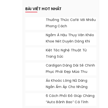
BÀI VIẾT HOT NHẤT
Thưởng Thức Café Với Nhiều
Phong Cách
Ngắm Á Hậu Thụy Vân Khéo
Khoe Nét Duyên Dáng Khi
Diện Áo Dài
Kiệt Tác Nghệ Thuật Từ
Trang Sức
Cardigan Dáng Dài Sẽ Chinh
Phục Phái Đẹp Mùa Thu
Áo Khoác Lông Nữ Dáng
Ngắn Ấm Áp Cho Những
Ngày Lạnh
6 Cách Phối Đồ Giúp Chàng
“auto Bảnh Bao” Cá Tính