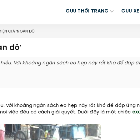
GUU THỜI TRANG
GUU XE
 KIỆN GIÁ ‘NGÀN ĐÔ’
àn đô’
 nhiều. Với khoảng ngân sách eo hẹp này rất khó để đáp 
iều. Với khoảng ngân sách eo hẹp này rất khó để đáp ứng 
mọi việc đều có cách giải quyết. Dưới đây là một chiếc
exc