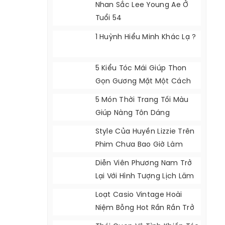
Nhan Sắc Lee Young Ae Ở
Tuổi 54
1 Huỳnh Hiểu Minh Khác Lạ ?
5 Kiểu Tóc Mái Giúp Thon
Gọn Gương Mặt Một Cách
Tự Nhiên
5 Món Thời Trang Tối Màu
Giúp Nàng Tôn Dáng
Style Của Huyền Lizzie Trên
Phim Chưa Bao Giờ Làm
Khán Giả Thất Vọng
Diễn Viên Phương Nam Trở
Lại Với Hình Tượng Lịch Lãm
Loạt Casio Vintage Hoài
Niệm Bỗng Hot Rần Rần Trở
Lại