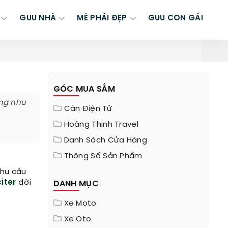
GUU NHÀ
MÊ PHÁI ĐẸP
GUU CON GÁI
GÓC MUA SẮM
ứng nhu
Cân Điện Tử
Hoàng Thịnh Travel
Danh Sách Cửa Hàng
Thông Số Sản Phẩm
nhu cầu
iter
đời
DANH MỤC
Xe Moto
Xe Oto