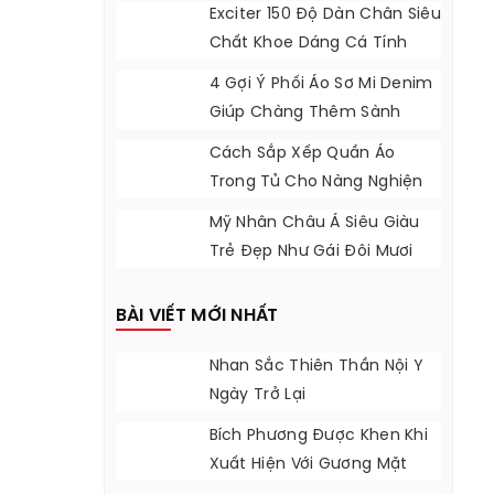
Exciter 150 Độ Dàn Chân Siêu
Chất Khoe Dáng Cá Tính
4 Gợi Ý Phối Áo Sơ Mi Denim
Giúp Chàng Thêm Sành
Điệu
Cách Sắp Xếp Quần Áo
Trong Tủ Cho Nàng Nghiện
Mua Sắm
Mỹ Nhân Châu Á Siêu Giàu
Trẻ Đẹp Như Gái Đôi Mươi
BÀI VIẾT MỚI NHẤT
Nhan Sắc Thiên Thần Nội Y
Ngày Trở Lại
Bích Phương Được Khen Khi
Xuất Hiện Với Gương Mặt
Khác Lạ