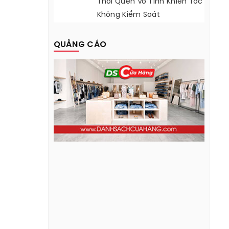
Thói Quen Vô Tình Khiến Tóc
Không Kiểm Soát
QUẢNG CÁO