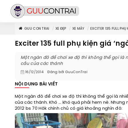
GUU CON TRAI
XE ĐẸP
XE MÁY
EXCITER 135 FULL PHỤ
Exciter 135 full phụ kiện giá ‘ng
Một ngàn đô để chơi xe độ thì không thể gọi là
cầu của các thánh
16/12/2014
Đăng bởi
GuuConTrai
NỘI DUNG BÀI VIẾT
Một ngàn đô để chơi xe độ thì không thể gọi là nh
của các thánh. Khó ... khó quá phải hem nè. Nhưng 
2012 bs 70 Hôk chính chủ có giá khoảng nghìn đô: