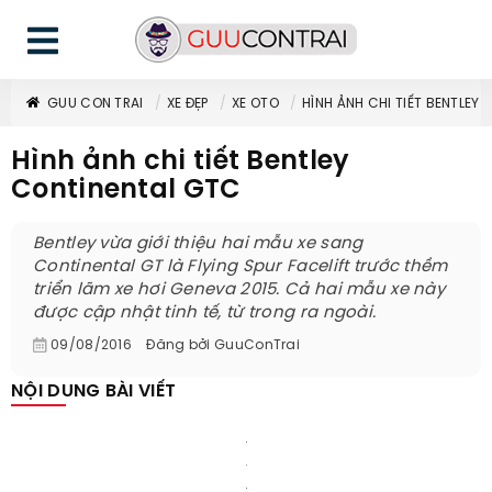
GUU CON TRAI
XE ĐẸP
XE OTO
HÌNH ẢNH CHI TIẾT BENTLEY
Hình ảnh chi tiết Bentley
Continental GTC
Bentley vừa giới thiệu hai mẫu xe sang
Continental GT là Flying Spur Facelift trước thềm
triển lãm xe hơi Geneva 2015. Cả hai mẫu xe này
được cập nhật tinh tế, từ trong ra ngoài.
09/08/2016
Đăng bởi
GuuConTrai
NỘI DUNG BÀI VIẾT