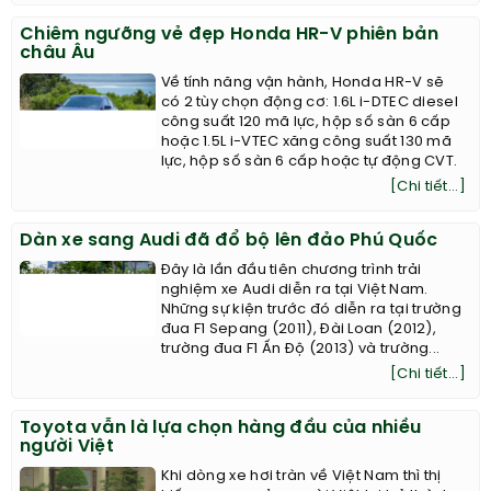
Chiêm ngưỡng vẻ đẹp Honda HR-V phiên bản
châu Âu
Về tính năng vận hành, Honda HR-V sẽ
có 2 tùy chọn động cơ: 1.6L i-DTEC diesel
công suất 120 mã lực, hộp số sàn 6 cấp
hoặc 1.5L i-VTEC xăng công suất 130 mã
lực, hộp số sàn 6 cấp hoặc tự động CVT.
[Chi tiết...]
Dàn xe sang Audi đã đổ bộ lên đảo Phú Quốc
Đây là lần đầu tiên chương trình trải
nghiệm xe Audi diễn ra tại Việt Nam.
Những sự kiện trước đó diễn ra tại trường
đua F1 Sepang (2011), Đài Loan (2012),
trường đua F1 Ấn Độ (2013) và trường...
[Chi tiết...]
Toyota vẫn là lựa chọn hàng đầu của nhiều
người Việt
Khi dòng xe hơi tràn về Việt Nam thì thị