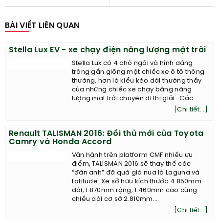
BÀI VIẾT LIÊN QUAN
Stella Lux EV - xe chạy điện năng lượng mặt trời
Stella Lux có 4 chỗ ngồi và hình dáng
trông gần giống một chiếc xe ô tô thông
thường, hơn là kiểu kéo dài thường thấy
của những chiếc xe chạy bằng năng
lượng mặt trời chuyên đi thi giải. Các...
[Chi tiết...]
Renault TALISMAN 2016: Đối thủ mới của Toyota
Camry và Honda Accord
Vận hành trên platform CMF nhiều ưu
điểm, TALISMAN 2016 sẽ thay thế các
“đàn anh” đã quá già nua là Laguna và
Latitude. Xe sở hữu kích thước 4.850mm
dài, 1.870mm rộng, 1.460mm cao cùng
chiều dài cơ sở 2.810mm....
[Chi tiết...]