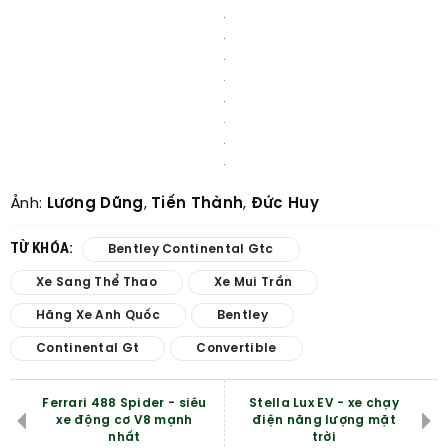
Ảnh:
Lương Dũng
,
Tiến Thành
,
Đức Huy
TỪ KHÓA:
Bentley Continental Gtc
Xe Sang Thể Thao
Xe Mui Trần
Hãng Xe Anh Quốc
Bentley
Continental Gt
Convertible
Ferrari 488 Spider - siêu
Stella Lux EV - xe chạy
xe động cơ V8 mạnh
điện năng lượng mặt
nhất
trời