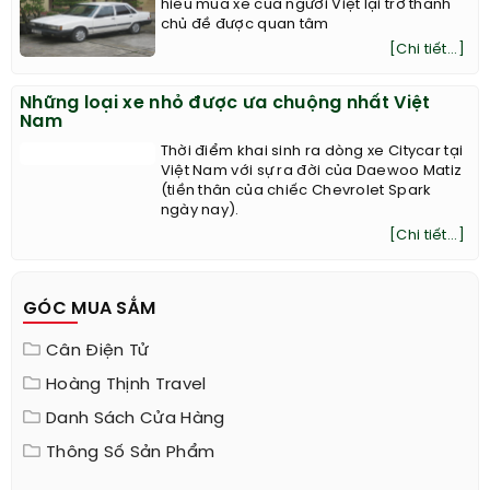
hiếu mua xe của người Việt lại trở thành
chủ đề được quan tâm
[Chi tiết...]
Những loại xe nhỏ được ưa chuộng nhất Việt
Nam
Thời điểm khai sinh ra dòng xe Citycar tại
Việt Nam với sự ra đời của Daewoo Matiz
(tiền thân của chiếc Chevrolet Spark
ngày nay).
[Chi tiết...]
GÓC MUA SẮM
Cân Điện Tử
Hoàng Thịnh Travel
Danh Sách Cửa Hàng
Thông Số Sản Phẩm