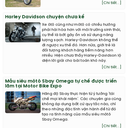
[Chi tiết...]
Harley Davidson chuyện chưa kể
Xe ôtô cũng như môtô có chiều hướng
phải hài hòa hơn với môi trường sinh thái,
cụ thể là bớt gây ồn và sử dụng năng
lượng sạch. Harley-Davidson không thể
đi ngược xu thế đó. Hơn nữa, giới trẻ là
đối tượng khách hàng tiềm năng hơn
nhiều. Hiện chưa thấy Harley-Davidson lộ
diện lời giải cho bài toán khó này.
[Chi tiết...]
Mẫu siêu môtô Sbay Omega tự chế được triển
lãm tại Motor Bike Expo
Hãng độ Sbay thực hiện từ ý tưởng 'tái
chế mọi khái niệm'. Các chuyên gia cũng
không áp dụng bất cứ quy tắc nào, chỉ
theo những đặc tính vận hành để từ đó
tạo ra tính năng của mấu siêu môtô
Sbay Omega.
[Chi tiết...]