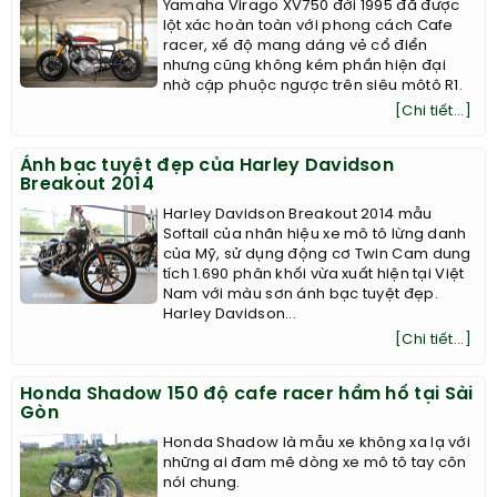
Yamaha Virago XV750 đời 1995 đã được
lột xác hoàn toàn với phong cách Cafe
racer, xế độ mang dáng vẻ cổ điển
nhưng cũng không kém phần hiện đại
nhờ cặp phuộc ngược trên siêu môtô R1.
[Chi tiết...]
Ánh bạc tuyệt đẹp của Harley Davidson
Breakout 2014
Harley Davidson Breakout 2014 mẫu
Softail của nhãn hiệu xe mô tô lừng danh
của Mỹ, sử dụng động cơ Twin Cam dung
tích 1.690 phân khối vừa xuất hiện tại Việt
Nam với màu sơn ánh bạc tuyệt đẹp.
Harley Davidson...
[Chi tiết...]
Honda Shadow 150 độ cafe racer hầm hố tại Sài
Gòn
Honda Shadow là mẫu xe không xa lạ với
những ai đam mê dòng xe mô tô tay côn
nói chung.​