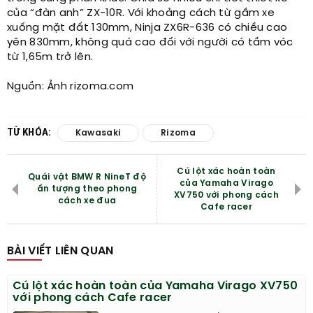
của “đàn anh” ZX-10R. Với khoảng cách từ gầm xe
xuống mặt đất 130mm, Ninja ZX6R-636 có chiều cao
yên 830mm, không quá cao đối với người có tầm vóc
từ 1,65m trở lên.
Nguồn: Ảnh rizoma.com​
TỪ KHÓA:
Kawasaki
Rizoma
Cú lột xác hoàn toàn
Quái vật BMW R NineT độ
của Yamaha Virago
ấn tượng theo phong
XV750 với phong cách
cách xe đua
Cafe racer
BÀI VIẾT LIÊN QUAN
Cú lột xác hoàn toàn của Yamaha Virago XV750
với phong cách Cafe racer