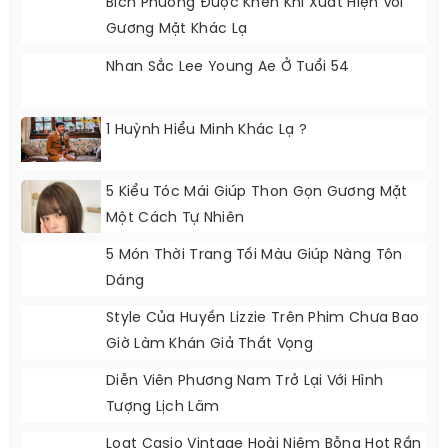
Bích Phương Được Khen Khi Xuất Hiện Với
Gương Mặt Khác Lạ
Nhan Sắc Lee Young Ae Ở Tuổi 54
1 Huỳnh Hiểu Minh Khác Lạ ?
5 Kiểu Tóc Mái Giúp Thon Gọn Gương Mặt
Một Cách Tự Nhiên
5 Món Thời Trang Tối Màu Giúp Nàng Tôn
Dáng
Style Của Huyền Lizzie Trên Phim Chưa Bao
Giờ Làm Khán Giả Thất Vọng
Diễn Viên Phương Nam Trở Lại Với Hình
Tượng Lịch Lãm
Loạt Casio Vintage Hoài Niệm Bỗng Hot Rần