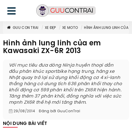
GUU CON TRAI
XE ĐẸP
XE MOTO
HÌNH ẢNH LUNG LINH CỦA 
Hình ảnh lung linh của em
Kawasaki ZX-6R 2013
Với mục tiêu đưa dòng Ninja huyền thoại dẫn
đầu phân khúc sportbike hạng trung, hãng xe
Nhật quay trở lại sử dụng khối động cơ 4 xi-lanh
thẳng hàng có dung tích 636 phân khối thay cho
khối động cơ 599 phân khối trên ZX6R hiện hành.
Tăng thêm 37 phân khối, đồng nghĩa với việc sức
mạnh ZX6R thế hệ mới tăng thêm.
29/08/2014
Đăng bởi
GuuConTrai
NỘI DUNG BÀI VIẾT