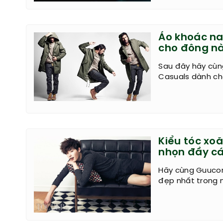
Áo khoác na
cho đông nà
Sau đây hãy cùn
Casuals dành ch
Kiểu tóc xo
nhọn đầy cá
Hãy cùng Guucon
đẹp nhất trong 