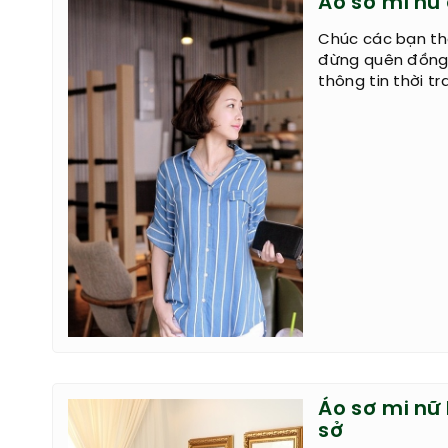
Áo sơ mi nữ 
Chúc các bạn th
đừng quên đồng 
thông tin thời t
Áo sơ mi nữ
sở