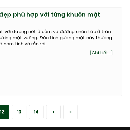
đẹp phù hợp với từng khuôn mặt
ật với đường nét ở cằm và đường chân tóc ở trán
gương mặt vuông. Đặc tính gương mặt này thường
 nam tính và rắn rỏi.
[Chi tiết...]
12
13
14
›
»