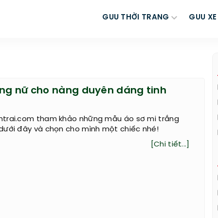
GUU THỜI TRANG
GUU XE
ắng nữ cho nàng duyên dáng tinh
trai.com tham khảo những mẫu áo sơ mi trắng
dưới đây và chọn cho mình một chiếc nhé!
[Chi tiết...]