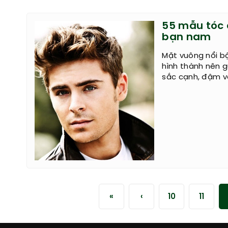
55 mẫu tóc 
bạn nam
Mặt vuông nổi b
hình thành nên 
sắc cạnh, đậm vẻ
«
‹
10
11