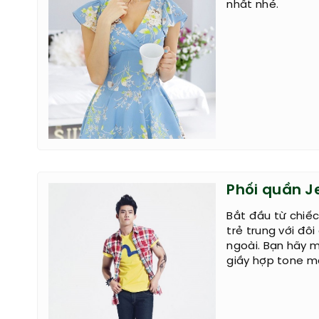
nhất nhé.
Phối quần J
Bắt đầu từ chiế
trẻ trung với đô
ngoài. Bạn hãy m
giầy hợp tone m