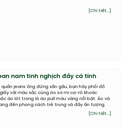
[Chi tiết...]
ean nam tinh nghịch đầy cá tính
c quần jeans ống đứng xắn gấu, bạn hãy phối đồ
i giầy vải màu sắc cùng áo sơ mi ca-rô khoác
ặc áo lót trong là áo pull màu vàng nổi bật. Áo và
ang đến phong cách trẻ trung và đầy ấn tượng.
[Chi tiết...]