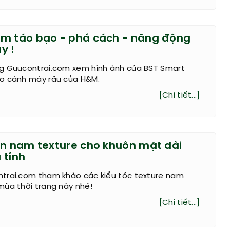
m táo bạo - phá cách - năng động
y !
g Guucontrai.com xem hình ảnh của BST Smart
o cánh mày râu của H&M.
[Chi tiết...]
ăn nam texture cho khuôn mặt dài
 tính
trai.com tham khảo các kiểu tóc texture nam
mùa thời trang này nhé!
[Chi tiết...]