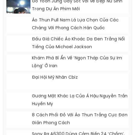
Go Yoon Jung Gây Sốt Với Vẻ Đẹp Nữ Sinh
Trong Dự Án Phim Mới
Áo Thun Pull Nam Là Lựa Chọn Của Các
Chàng Với Phong Cách Hàn Quốc
Đấu Giá Chiếc Áo Khoác Da Đen Trắng Nổi
Tiếng Của Michael Jackson
Khám Phá Bí Ẩn Về ‘ngọn Tháp Của Sự Im
Lặng’ Ở Iran
Đại Hội Mỹ Nhân Cbiz
Gương Mặt Khác Lạ Của Á Hậu Nguyễn Trần
Huyền My
8 Cách Phối Đồ Với Áo Thun Trắng Cực Đơn
Giản Phong Cách
Sony Ra A6300 Dùng Cảm Biến 24 ‘chấm’,