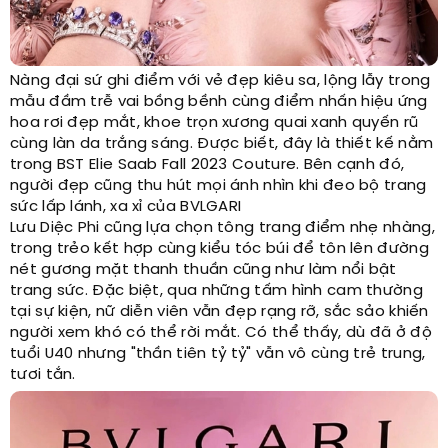
Nàng đại sứ ghi điểm với vẻ đẹp kiêu sa, lộng lẫy trong
mẫu đầm trễ vai bồng bềnh cùng điểm nhấn hiệu ứng
hoa rơi đẹp mắt, khoe trọn xương quai xanh quyến rũ
cùng làn da trắng sáng. Được biết, đây là thiết kế nằm
trong BST Elie Saab Fall 2023 Couture. Bên cạnh đó,
người đẹp cũng thu hút mọi ánh nhìn khi đeo bộ trang
sức lấp lánh, xa xỉ của BVLGARI
Lưu Diệc Phi cũng lựa chọn tông trang điểm nhẹ nhàng,
trong trẻo kết hợp cùng kiểu tóc búi để tôn lên đường
nét gương mặt thanh thuần cũng như làm nổi bật
trang sức. Đặc biệt, qua những tấm hình cam thường
tại sự kiện, nữ diễn viên vẫn đẹp rạng rỡ, sắc sảo khiến
người xem khó có thể rời mắt. Có thể thấy, dù đã ở độ
tuổi U40 nhưng "thần tiên tỷ tỷ" vẫn vô cùng trẻ trung,
tươi tắn.