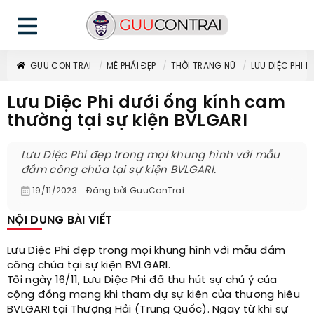
GUU CON TRAI
MÊ PHÁI ĐẸP
THỜI TRANG NỮ
LƯU DIỆC PHI 
Lưu Diệc Phi dưới ống kính cam
thường tại sự kiện BVLGARI
Lưu Diệc Phi đẹp trong mọi khung hình với mẫu
đầm công chúa tại sự kiện BVLGARI.
19/11/2023
Đăng bởi
GuuConTrai
NỘI DUNG BÀI VIẾT
Lưu Diệc Phi đẹp trong mọi khung hình với mẫu đầm
công chúa tại sự kiện BVLGARI.
Tối ngày 16/11, Lưu Diệc Phi đã thu hút sự chú ý của
cộng đồng mạng khi tham dự sự kiện của thương hiệu
BVLGARI tại Thượng Hải (Trung Quốc). Ngay từ khi sự