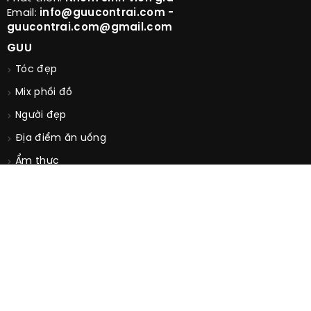
Email:
info@guucontrai.com -
guucontrai.com@gmail.com
GUU
Tóc đẹp
Mix phối đồ
Người đẹp
Địa điểm ăn uống
Ẩm thực
Chọn nhanh
Thời trang
Xe đẹp
Mê phái đẹp
Nhà đẹp
Ẩm thực