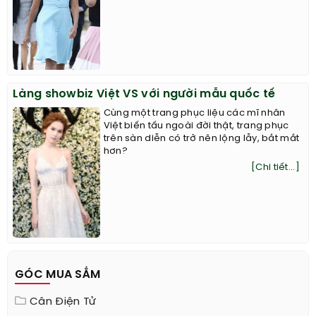
Làng showbiz Việt VS với người mẫu quốc tế
Cùng một trang phục liệu các mĩ nhân
Việt biến tấu ngoài đời thật, trang phục
trên sàn diễn có trở nên lộng lẫy, bắt mắt
hơn?
[Chi tiết...]
GÓC MUA SẮM
Cân Điện Tử