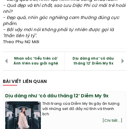
- Quá đẹp và khí chất, sao Lưu Diệc Phi cứ mãi trẻ hoài
nhỉ?
- Đẹp quá, nhìn góc nghiêng cam thường đúng cực
phẩm.
- Bởi vậy mới nói không phải tự nhiên được gọi là
"thần tiên tỷ tỷ".
Theo Phụ Nữ Mới
Nhan sắc ‘tiểu tiên cá’
Dịu dàng như ‘cô dâu
Ánh Viên sau giải nghệ
tháng 12’ Diễm My 9x
BÀI VIẾT LIÊN QUAN
Dịu dàng như ‘cô dâu tháng 12’ Diễm My 9x
Thời trang của Diễm My 9x gây ấn tượng
với những set đồ đầy nữ tính và thanh
lịch.
[Chi tiết...]