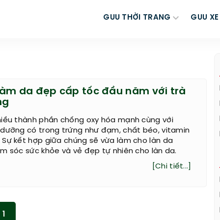
GUU THỜI TRANG
GUU XE
àm da đẹp cấp tốc đầu năm với trà
ng
hiều thành phần chống oxy hóa mạnh cùng với
 dưỡng có trong trứng như đạm, chất béo, vitamin
 Sự kết hợp giữa chúng sẽ vừa làm cho làn da
m sóc sức khỏe và vẻ đẹp tự nhiên cho làn da.
[Chi tiết...]
1