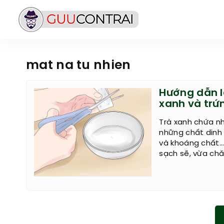
mat na tu nhien
Hướng dẫn l
xanh và trứ
Trà xanh chứa n
những chất dinh
và khoáng chất…
sạch sẽ, vừa chă