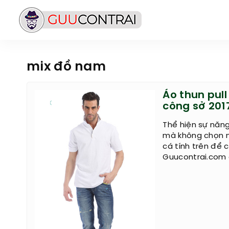
mix đồ nam
Áo thun pul
công sở 201
Thể hiện sự năng
mà không chọn n
cá tính trên để 
Guucontrai.com 