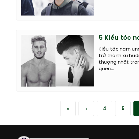
5 Kiểu tóc 
Kiểu tóc nam un
trở thành xu hướ
thượng nhất tro
quen...
«
‹
4
5