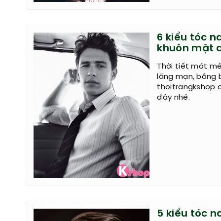
6 kiểu tóc 
khuôn mặt d
Thời tiết mát m
lãng mạn, bồng 
thoitrangkshop 
đây nhé.
5 kiểu tóc 