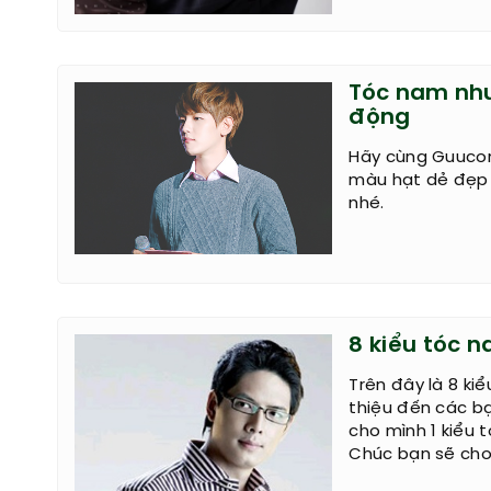
Tóc nam nh
động
Hãy cùng Guuco
màu hạt dẻ đẹp 
nhé.
8 kiểu tóc 
Trên đây là 8 k
thiệu đến các b
cho mình 1 kiểu 
Chúc bạn sẽ cho 