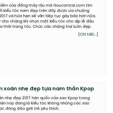
 kiếm của đấng mày râu mà Guucontrai.com tìm
. 5 kiểu tóc nam đẹp trên đây được ưa chuộng
017 và hứa hẹn sẽ vẫn tiếp tục gây bão hơn nữa.
ý cho chàng khi chọn một kiểu tóc cho dịp lễ đầu
thời trang tóc. Chúc các chàng trai luôn đẹp.
[Chi tiết...]
m xoăn nhẹ đẹp tựa nam thần Kpop
ăn nhẹ đẹp 2017 hàn quốc của sao Kpop trong
iện nay đang là kiểu tóc không những các sao
c đông đảo giới trẻ yêu thích.