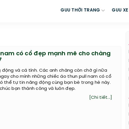
GUU THỜI TRANG
GUU XE
l nam có cổ đẹp mạnh mẽ cho chàng
7
 động và cá tính. Các anh chàng còn chờ gì nữa
gay cho mình những chiếc áo thun pull nam có cổ
có thể tự tin năng động cùng bạn bè trong hè này.
chúc bạn thành công và luôn đẹp.
[Chi tiết...]