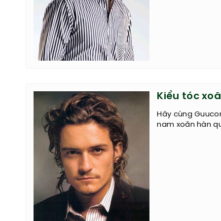
Kiểu tóc x
Hãy cùng Guucon
nam xoăn hàn qu