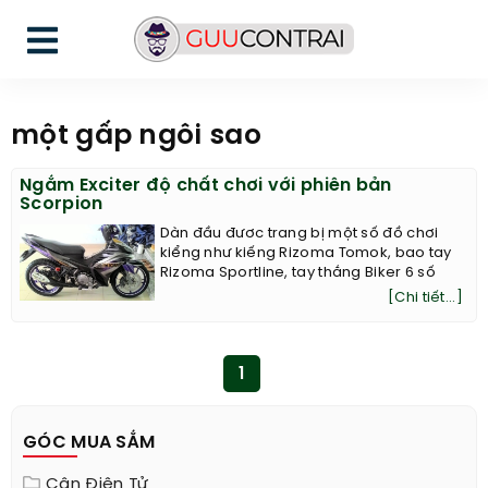
một gấp ngôi sao
Ngắm Exciter độ chất chơi với phiên bản
Scorpion
Dàn đầu đươc trang bị một số đồ chơi
kiểng như kiếng Rizoma Tomok, bao tay
Rizoma Sportline, tay thắng Biker 6 số
[Chi tiết...]
1
GÓC MUA SẮM
Cân Điện Tử