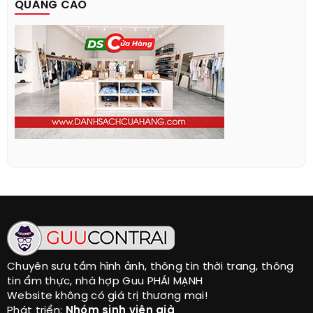
QUẢNG CÁO
Chuyên sưu tầm hình ảnh, thông tin thời trang, thông
tin ẩm thực, nhà hợp Guu PHÁI MẠNH
Website không có giá trị thương mại!
Phát triển:
Nhóm sinh viên già