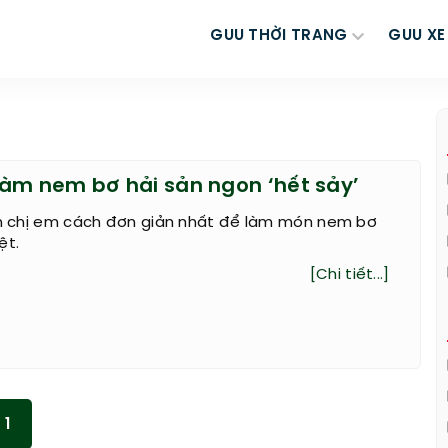
GUU THỜI TRANG
GUU XE
àm nem bơ hải sản ngon ‘hết sảy’
đến chị em cách đơn giản nhất để làm món nem bơ
ệt.
[Chi tiết...]
1