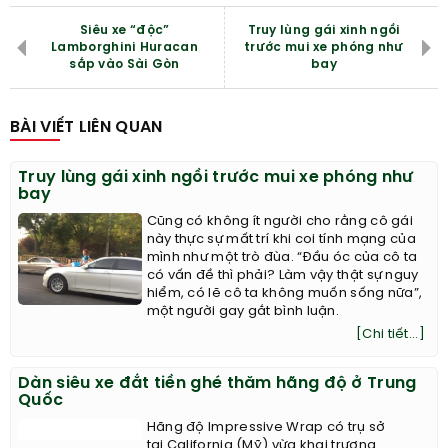
Siêu xe “độc”
Truy lùng gái xinh ngồi
Lamborghini Huracan
trước mui xe phóng như
sắp vào Sài Gòn
bay
BÀI VIẾT LIÊN QUAN
Truy lùng gái xinh ngồi trước mui xe phóng như
bay
Cũng có không ít người cho rằng cô gái
này thực sự mất trí khi coi tính mạng của
mình như một trò đùa. “Đầu óc của cô ta
có vấn đề thì phải? Làm vậy thật sự nguy
hiểm, có lẽ cô ta không muốn sống nữa”,
một người gay gắt bình luận.
[Chi tiết...]
Dàn siêu xe đắt tiền ghé thăm hãng độ ở Trung
Quốc
Hãng độ Impressive Wrap có trụ sở
tại California (Mỹ) vừa khai trương