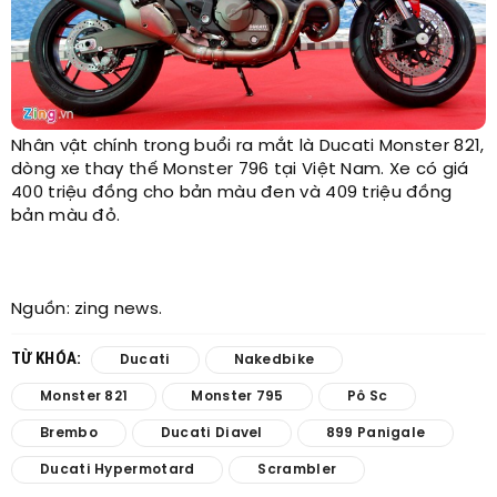
Nhân vật chính trong buổi ra mắt là Ducati Monster 821,
dòng xe thay thế Monster 796 tại Việt Nam. Xe có giá
400 triệu đồng cho bản màu đen và 409 triệu đồng
bản màu đỏ.​
Nguồn: zing news.​
TỪ KHÓA:
Ducati
Nakedbike
Monster 821
Monster 795
Pô Sc
Brembo
Ducati Diavel
899 Panigale
Ducati Hypermotard
Scrambler