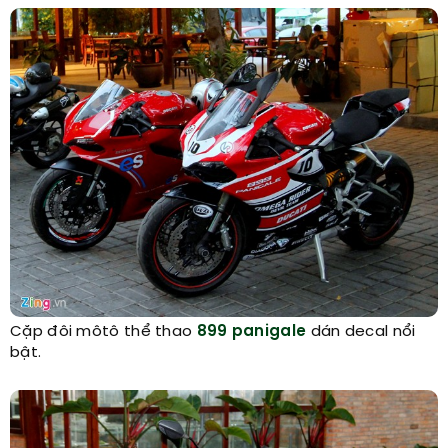
Cặp đôi môtô thể thao
899 panigale
dán decal nổi
bật.