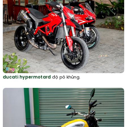
ducati hypermotard
độ pô khủng.