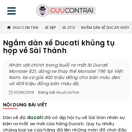
GUU CON TRAI
XE ĐẸP
XE OTO
NGẮM DÀN XẾ DUCATI KHỦNG
Ngắm dàn xế Ducati khủng tụ
họp về Sài Thành
Nhân vật chính trong buổi ra mắt là Ducati
Monster 821, dòng xe thay thế Monster 796 tại Việt
Nam. Xe có giá 400 triệu đồng cho bản màu đen
và 409 triệu đồng bản màu đỏ.​
01/06/2015
Đăng bởi
GuuConTrai
NỘI DUNG BÀI VIẾT
Dàn xế độ
ducati
đã có dịp hội tụ về Sài Gòn nhân sự
kiện ra mắt xe mới của hãng Ducati. Quy tụ nhiều
chủng loại xe của hãng đã lên những món đồ chơi đắc