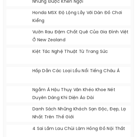
Nhưng Được Khen Ngợi
Honda MSX Độ Lộng Lẫy Với Dàn Đồ Chơi
Kiểng
Vườn Rau Đậm Chất Quê Của Gia Đình Việt
Ở New Zealand
Kiệt Tác Nghệ Thuật Từ Trang Sức
Hấp Dẫn Các Loại Lẩu Nổi Tiếng Châu Á
Ngắm Á Hậu Thụy Vân Khéo Khoe Nét
Duyên Dáng Khi Diện Áo Dài
Danh Sách Những Khách Sạn Độc, Đẹp, Lạ
Nhất Trên Thế Giới
4 Sai Lầm Lau Chùi Làm Hỏng Đồ Nội Thất