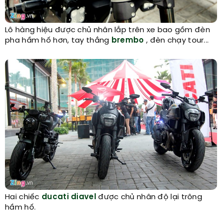
Lô hàng hiệu được chủ nhân lắp trên xe bao gồm đèn
pha hầm hố hơn, tay thắng
brembo
, đèn chạy tour...
Hai chiếc
ducati diavel
được chủ nhân độ lại trông
hầm hố.