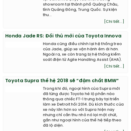
showroom tại thành phố Quảng Châu,
tỉnh Quảng Đông, Trung Quốc. Sự kiện
thu...
[Chi tiết...]
Honda Jade RS: Đối thủ mới của Toyota Innova
Honda cũng điều chỉnh lại hệ thống treo
của Jade, giúp xe vận hành êm ái hơn.
Ngoài ra, xe còn trang bị hệ thống kiểm
soát điện tử Agile Handling Assist (AHA).
[Chi tiết...]
Toyota Supra thế hệ 2018 sẽ “đậm chất BMW“
Trong khi đó, ngoại hình của Supra mới
đã từng được Toyota hé lộ phần nào
thông qua chiếc FT-1 trưng bày tại triển
làm xe Detroit hồi 2014. Dù kích thước của
xe này lớn hơn so với Supra hiện nay
nhưng chỉ cần thu nhỏ nó lại một chút,
gần như ngoại hình của thế hệ tiếp theo
đã lộ diện.