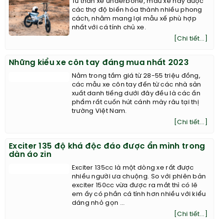
Từ thân xe underbone, mẫu xe này được
các thợ độ biến hóa thành nhiều phong
cách, nhằm mang lại mẫu xế phù hợp
nhất với cá tính chủ xe.
[Chi tiết...]
Những kiểu xe côn tay đáng mua nhất 2023
Nằm trong tầm giá từ 28-55 triệu đồng,
các mẫu xe côn tay đến từ các nhà sản
xuất danh tiếng dưới đây đều là các ấn
phẩm rất cuốn hút cánh mày râu tại thị
trường Việt Nam.
[Chi tiết...]
Exciter 135 độ khá độc đáo được ẩn mình trong
dàn áo zin
Exciter 135cc là một dòng xe rất được
nhiều người ưa chuộng. So với phiên bản
exciter 150cc vừa được ra mắt thì có lẽ
em ấy có phần cá tính hơn nhiều với kiểu
dáng nhỏ gọn ...
[Chi tiết...]