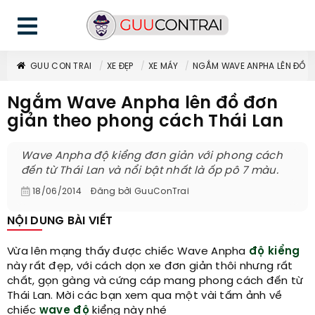
GUU CON TRAI
XE ĐẸP
XE MÁY
NGẮM WAVE ANPHA LÊN ĐỒ Đ
Ngắm Wave Anpha lên đồ đơn
giản theo phong cách Thái Lan
Wave Anpha độ kiểng đơn giản với phong cách
đến từ Thái Lan và nổi bật nhất là ốp pô 7 màu.
18/06/2014
Đăng bởi
GuuConTrai
NỘI DUNG BÀI VIẾT
Vừa lên mạng thấy được chiếc Wave Anpha
độ kiểng
này rất đẹp, với cách dọn xe đơn giản thôi nhưng rất
chất, gọn gàng và cứng cáp mang phong cách đến từ
Thái Lan. Mời các bạn xem qua một vài tấm ảnh về
chiếc
wave độ
kiểng này nhé