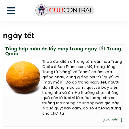
ngày tết
Tổng hợp món ăn lấy may trong ngày tết Trung
Quốc
Theo đại diện ở Trung tâm văn hóa Trung
Quốc ở San Francisco, Mỹ, trong tiếng
Trung từ "vàng" và "cam" có âm khá
giống nhau, cũng giống như từ "quýt" và
"may mắn". Do đó trong ngày Tết, người
dân thường mua cam, quýt về bày biện
trong nhà và ăn. Họ thường chọn những
quả còn lá tươi vì lá biểu tượng cho sự
trường thọ nhưng sẽ không bao giờ bày
4 quả quýt hay cam, do số 4 tượng trưng
cho chữ "tử".
[Chi tiết...]