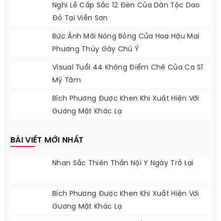
Những Lưu Ý Cho Nam Giới Khi Phối Đồ Với
Quần Trắng
Nghi Lễ Cấp Sắc 12 Đèn Của Dân Tộc Dao
Đỏ Tại Viễn Sơn
Bức Ảnh Mới Nóng Bỏng Của Hoa Hậu Mai
Phương Thúy Gây Chú Ý
Visual Tuổi 44 Không Điểm Chê Của Ca Sĩ
Mỹ Tâm
Bích Phương Được Khen Khi Xuất Hiện Với
Gương Mặt Khác Lạ
BÀI VIẾT MỚI NHẤT
Nhan Sắc Thiên Thần Nội Y Ngày Trở Lại