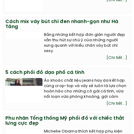
[Chi tiết...]
Cách mix váy bút chì đen nhanh-gọn như Hà
Tăng
Bằng những kết hợp đơn giản người đẹp
vẫn thu hút sự chú ý của những người
xung quanh với kiểu chân váy bút chì
sexy.
[Chi tiết...]
5 cách phối đồ dạo phố cá tính
Áo khoác chất liệu jeans hay da kết hợp
cùng crop-top và váy xẻ luôn là lựa chọn
hoàn hảo cho những cô gái cá tính, vừa
nổi loạn vừa phóng khoáng, gợi cảm.
[Chi tiết...]
Phu nhân Tổng thống Mỹ phối đồ với chiếc thắt
lưng cực đẹp
Michelle Obama thích kết hợp phụ kiện