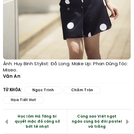
Ảnh: Huy Binh Stylist: Đỗ Long. Make Up: Phan Dũng.Tóc:
Miseo.
Vân An
TỪ KHÓA:
Ngọc Trinh
Chấm Tròn
Họa Tiết Hot
Học lỏm Hà Tăng bí
Cùng sao Việt ngọt
quyết mặc đồ công sở
ngào cùng bộ đôi pastel
bớt tẻ nhạt
và trắng