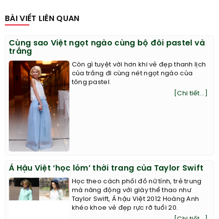
BÀI VIẾT LIÊN QUAN
Cùng sao Việt ngọt ngào cùng bộ đôi pastel và
trắng
Còn gì tuyệt vời hơn khi vẻ đẹp thanh lịch
của trắng đi cùng nét ngọt ngào của
tông pastel.
[Chi tiết...]
Á Hậu Việt ‘học lỏm’ thời trang của Taylor Swift
Học theo cách phối đồ nữ tính, trẻ trung
mà năng động với giày thể thao như
Taylor Swift, Á hậu Việt 2012 Hoàng Anh
khéo khoe vẻ đẹp rực rỡ tuổi 20.