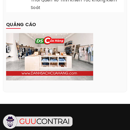
Loạt Casio Vintage Hoài Niệm Bỗng Hot Rần
Rần Trở Lại
Thói Quen Vô Tình Khiến Tóc Không Kiểm
Soát
QUẢNG CÁO