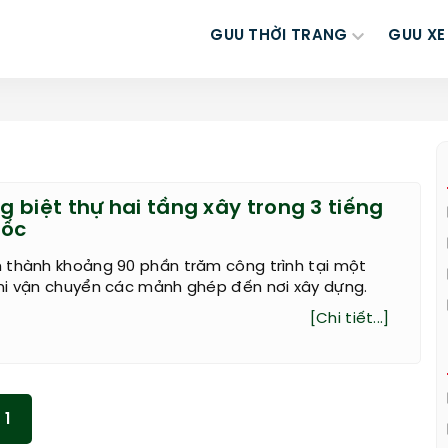
GUU THỜI TRANG
GUU XE
 biệt thự hai tầng xây trong 3 tiếng
uốc
 thành khoảng 90 phần trăm công trình tại một
hi vận chuyển các mảnh ghép đến nơi xây dựng.
[Chi tiết...]
1