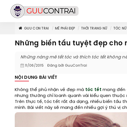
GUU CON TRAI
MÊ PHÁI ĐẸP
THỜI TRANG NỮ
TÓC NỮ
Những biến tấu tuyệt đẹp cho n
Những nàng mê tết tóc và thích tóc tết không nê
11/06/2015
Đăng bởi
GuuConTrai
NỘI DUNG BÀI VIẾT
Không thể phủ nhận vẻ đẹp mà
tóc tết
mang đến ch
nhưng thường chỉ loanh quanh vài kiểu quen thuộc nh
Trên thực tế, tóc tết rất đa dạng, nhiều biến tấu t
mình. Bài viết này sẽ mang đến nhiều gợi ý thú vị ch