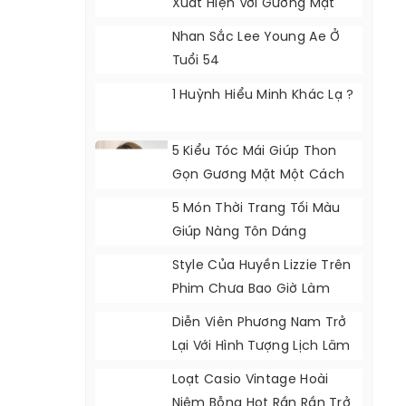
Xuất Hiện Với Gương Mặt
Khác Lạ
Nhan Sắc Lee Young Ae Ở
Tuổi 54
1 Huỳnh Hiểu Minh Khác Lạ ?
5 Kiểu Tóc Mái Giúp Thon
Gọn Gương Mặt Một Cách
Tự Nhiên
5 Món Thời Trang Tối Màu
Giúp Nàng Tôn Dáng
Style Của Huyền Lizzie Trên
Phim Chưa Bao Giờ Làm
Khán Giả Thất Vọng
Diễn Viên Phương Nam Trở
Lại Với Hình Tượng Lịch Lãm
Loạt Casio Vintage Hoài
Niệm Bỗng Hot Rần Rần Trở