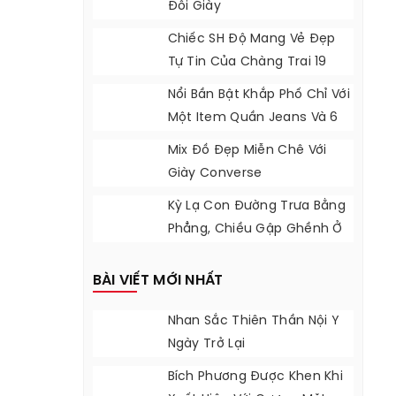
Đôi Giày
Chiếc SH Độ Mang Vẻ Đẹp
Tự Tin Của Chàng Trai 19
Tuổi
Nổi Bần Bật Khắp Phố Chỉ Với
Một Item Quần Jeans Và 6
Tips Phối Đồ Mạnh Mẽ
Mix Đồ Đẹp Miễn Chê Với
Giày Converse
Kỳ Lạ Con Đường Trưa Bằng
Phẳng, Chiều Gập Ghềnh Ở
California
BÀI VIẾT MỚI NHẤT
Nhan Sắc Thiên Thần Nội Y
Ngày Trở Lại
Bích Phương Được Khen Khi