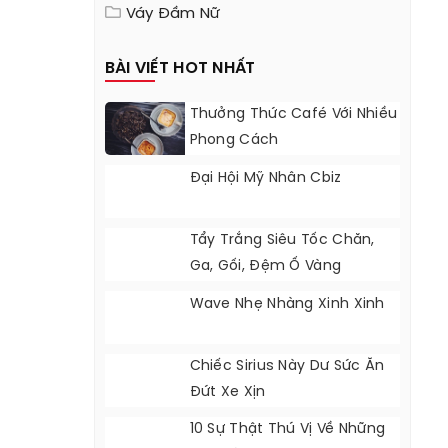
Váy Đầm Nữ
BÀI VIẾT HOT NHẤT
Thưởng Thức Café Với Nhiều
Phong Cách
Đại Hội Mỹ Nhân Cbiz
Tẩy Trắng Siêu Tốc Chăn,
Ga, Gối, Đệm Ố Vàng
Wave Nhẹ Nhàng Xinh Xinh
Chiếc Sirius Này Dư Sức Ăn
Đứt Xe Xịn
10 Sự Thật Thú Vị Về Những