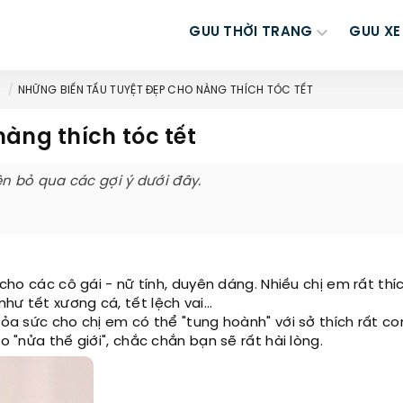
GUU THỜI TRANG
GUU XE
NHỮNG BIẾN TẤU TUYỆT ĐẸP CHO NÀNG THÍCH TÓC TẾT
àng thích tóc tết
n bỏ qua các gợi ý dưới đây.
o các cô gái - nữ tính, duyên dáng. Nhiều chị em rất thíc
ư tết xương cá, tết lệch vai...
hỏa sức cho chị em có thể "tung hoành" với sở thích rất co
o "nửa thế giới", chắc chắn bạn sẽ rất hài lòng.