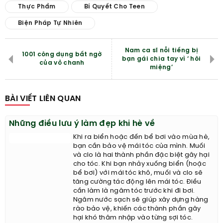
Thực Phẩm
Bí Quyết Cho Teen
Biện Pháp Tự Nhiên
Nam ca sĩ nỗi tiếng bị
1001 công dụng bất ngờ
bạn gái chia tay vì ‘ hôi
của vỏ chanh
miệng’
BÀI VIẾT LIÊN QUAN
Những điều lưu ý làm đẹp khi hè về
Khi ra biển hoặc đến bể bơi vào mùa hè,
bạn cần bảo vệ mái tóc của mình. Muối
và clo là hai thành phần đặc biệt gây hại
cho tóc. Khi bạn nhảy xuống biển (hoặc
bể bơi) với mái tóc khô, muối và clo sẽ
tăng cường tác động lên mái tóc. Điều
cần làm là ngâm tóc trước khi đi bơi.
Ngâm nước sạch sẽ giúp xây dựng hàng
rào bảo vệ, khiến các thành phần gây
hại khó thâm nhập vào từng sợi tóc.