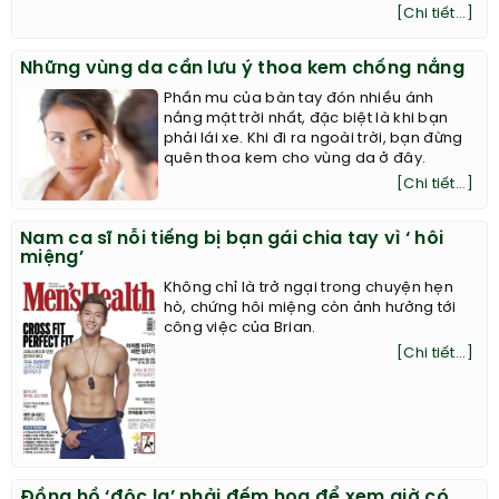
[Chi tiết...]
Những vùng da cần lưu ý thoa kem chống nắng
Phần mu của bàn tay đón nhiều ánh
nắng mặt trời nhất, đặc biệt là khi bạn
phải lái xe. Khi đi ra ngoài trời, bạn đừng
quên thoa kem cho vùng da ở đây.
[Chi tiết...]
Nam ca sĩ nỗi tiếng bị bạn gái chia tay vì ‘ hôi
miệng’
Không chỉ là trở ngại trong chuyện hẹn
hò, chứng hôi miệng còn ảnh hưởng tới
công việc của Brian.
[Chi tiết...]
Đồng hồ ‘độc lạ’ phải đếm hoa để xem giờ có