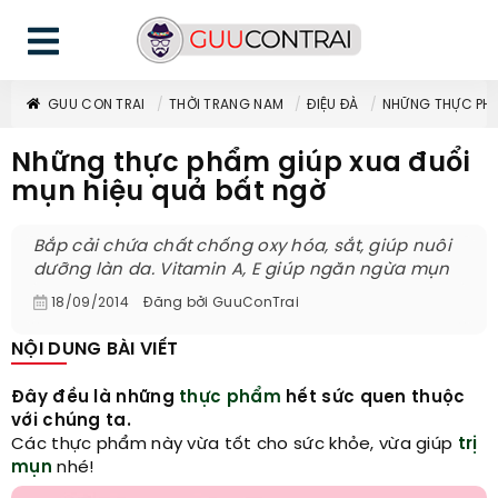
GUU CON TRAI
THỜI TRANG NAM
ĐIỆU ĐÀ
NHỮNG THỰC PHẨ
Những thực phẩm giúp xua đuổi
mụn hiệu quả bất ngờ
Bắp cải chứa chất chống oxy hóa, sắt, giúp nuôi
dưỡng làn da. Vitamin A, E giúp ngăn ngừa mụn
18/09/2014
Đăng bởi
GuuConTrai
NỘI DUNG BÀI VIẾT
Đây đều là những
thực phẩm
hết sức quen thuộc
với chúng ta.
Các thực phẩm này vừa tốt cho sức khỏe, vừa giúp
trị
mụn
nhé!