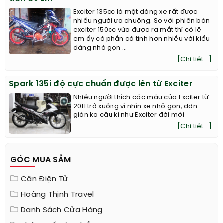
Exciter 135cc là một dòng xe rất được
nhiều người ưa chuộng. So với phiên bản
exciter 150cc vừa được ra mắt thì có lẽ
em ấy có phần cá tính hơn nhiều với kiểu
dáng nhỏ gọn ...
[Chi tiết...]
Spark 135i độ cực chuẩn được lên từ Exciter
Nhiều người thích các mẫu của Exciter từ
2011 trở xuống vì nhìn xe nhỏ gọn, đơn
giản ko cầu kì như Exciter đời mới
[Chi tiết...]
GÓC MUA SẮM
Cân Điện Tử
Hoàng Thịnh Travel
Danh Sách Cửa Hàng