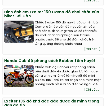
[Chi tiết...]
Hình ảnh em Exciter 150 Camo đồ chơi chất của
biker Sài Gòn
Chiếc Exciter 150 độ này thuộc phiên bản
Camo, dàn áo vẫn để nguyên zin của
nhà sản xuất nhưng trên xe có rất nhiều
đồ chơi chất như phuộc sau Ohlins,
phuộc trước SH cho độ đầm chắc trên
từng quãng đường khác nhau.
[Chi tiết...]
Honda Cub độ phong cách Bobber tâm huyết
Chiếc Cub độ Bobber rất phong cách
bên dưới đây xin được giao lưu làm quen
cùng anh em, ấm ủ tâm huyết độ mini
bike từ lâu , chủ xe đã chọn cho mình một
phong cách rất ư là cổ điển và ngầu để...
[Chi tiết...]
Exciter 135 độ khá độc đáo được ẩn mình trong
dàn áo zin