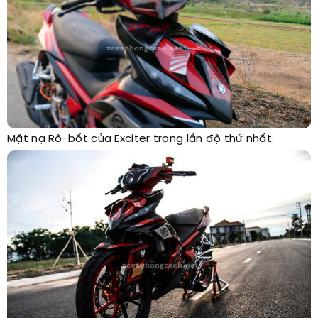
Mặt nạ Rô-bốt của Exciter trong lần độ thứ nhất.