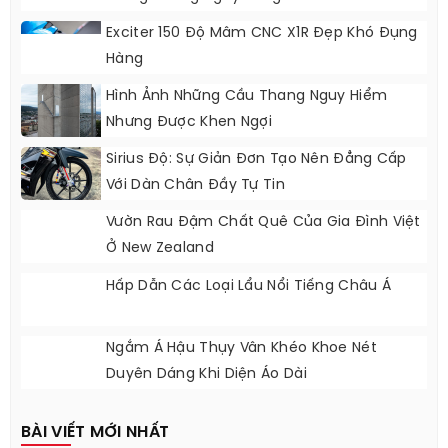
Exciter 150 Độ Mâm CNC X1R Đẹp Khó Đụng
Hàng
Hình Ảnh Những Cầu Thang Nguy Hiểm
Nhưng Được Khen Ngợi
Sirius Độ: Sự Giản Đơn Tạo Nên Đẳng Cấp
Với Dàn Chân Đầy Tự Tin
Vườn Rau Đậm Chất Quê Của Gia Đình Việt
Ở New Zealand
Hấp Dẫn Các Loại Lẩu Nổi Tiếng Châu Á
Ngắm Á Hậu Thụy Vân Khéo Khoe Nét
Duyên Dáng Khi Diện Áo Dài
BÀI VIẾT MỚI NHẤT