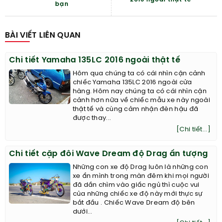
bạn
BÀI VIẾT LIÊN QUAN
Chi tiết Yamaha 135LC 2016 ngoài thật tế
Hôm qua chúng ta có cái nhìn cận cảnh
chiếc Yamaha 135LC 2016 ngoài cửa
hàng. Hôm nay chúng ta có cái nhìn cận
cảnh hơn nữa về chiếc mẫu xe này ngoài
thật tế và cùng cảm nhận đèn hậu đã
được thay...
[Chi tiết...]
Chi tiết cặp đôi Wave Dream độ Drag ấn tượng
Những con xe độ Drag luôn là những con
xe ẩn mình trong màn đêm khi mọi người
đã dần chìm vào giấc ngủ thì cuộc vui
của những chiếc xe độ này mới thực sự
bắt đầu . Chiếc Wave Dream độ bên
dưới...