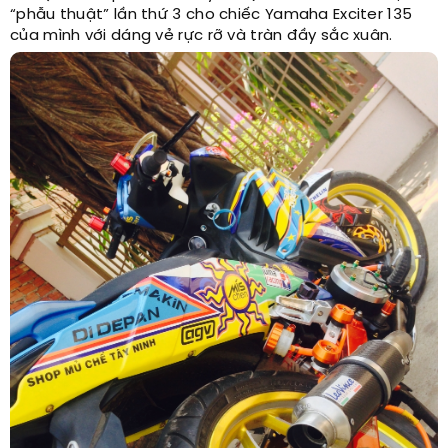
“phẫu thuật” lần thứ 3 cho chiếc Yamaha Exciter 135
của mình với dáng vẻ rực rỡ và tràn đầy sắc xuân.