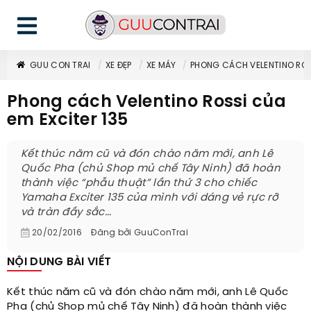
GUU CON TRAI
XE ĐẸP
XE MÁY
PHONG CÁCH VELENTINO ROS
Phong cách Velentino Rossi của
em Exciter 135
Kết thúc năm cũ và đón chào năm mới, anh Lê
Quốc Pha (chủ Shop mủ chế Tây Ninh) đã hoàn
thành việc “phẫu thuật” lần thứ 3 cho chiếc
Yamaha Exciter 135 của mình với dáng vẻ rực rỡ
và tràn đầy sắc...
20/02/2016
Đăng bởi
GuuConTrai
NỘI DUNG BÀI VIẾT
Kết thúc năm cũ và đón chào năm mới, anh Lê Quốc
Pha (chủ Shop mủ chế Tây Ninh) đã hoàn thành việc