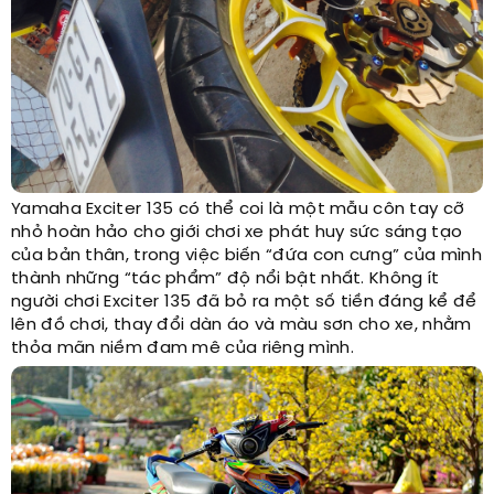
Yamaha Exciter 135 có thể coi là một mẫu côn tay cỡ
nhỏ hoàn hảo cho giới chơi xe phát huy sức sáng tạo
của bản thân, trong việc biến “đứa con cưng” của mình
thành những “tác phẩm” độ nổi bật nhất. Không ít
người chơi Exciter 135 đã bỏ ra một số tiền đáng kể để
lên đồ chơi, thay đổi dàn áo và màu sơn cho xe, nhằm
thỏa mãn niềm đam mê của riêng mình.