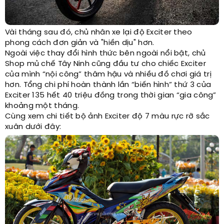
Vài tháng sau đó, chủ nhân xe lại độ Exciter theo
phong cách đơn giản và "hiền dịu" hơn.
Ngoài việc thay đổi hình thức bên ngoài nổi bật, chủ
Shop mủ chế Tây Ninh cũng đầu tư cho chiếc Exciter
của mình “nội công” thâm hậu và nhiều đồ chơi giá trị
hơn. Tổng chi phí hoàn thành lần “biến hình” thứ 3 của
Exciter 135 hết 40 triệu đồng trong thời gian “gia công”
khoảng một tháng.
Cùng xem chi tiết bộ ảnh Exciter độ 7 màu rực rỡ sắc
xuân dưới đây: