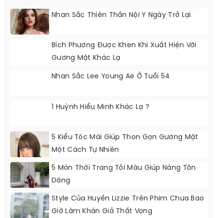
Nhan Sắc Thiên Thần Nội Y Ngày Trở Lại
Bích Phương Được Khen Khi Xuất Hiện Với
Gương Mặt Khác Lạ
Nhan Sắc Lee Young Ae Ở Tuổi 54
1 Huỳnh Hiểu Minh Khác Lạ ?
5 Kiểu Tóc Mái Giúp Thon Gọn Gương Mặt
Một Cách Tự Nhiên
5 Món Thời Trang Tối Màu Giúp Nàng Tôn
Dáng
Style Của Huyền Lizzie Trên Phim Chưa Bao
Giờ Làm Khán Giả Thất Vọng