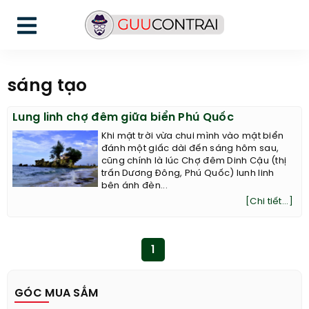
sáng tạo
Lung linh chợ đêm giữa biển Phú Quốc
Khi mặt trời vừa chui mình vào mặt biển
đánh một giấc dài đến sáng hôm sau,
cũng chính là lúc Chợ đêm Dinh Cậu (thị
trấn Dương Đông, Phú Quốc) lunh linh
bên ánh đèn...
[Chi tiết...]
1
GÓC MUA SẮM