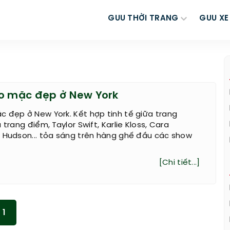
GUU THỜI TRANG
GUU XE
o mặc đẹp ở New York
 đẹp ở New York. Kết hợp tinh tế giữa trang
 trang điểm, Taylor Swift, Karlie Kloss, Cara
e Hudson... tỏa sáng trên hàng ghế đầu các show
[Chi tiết...]
1