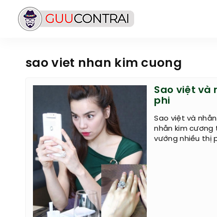
sao viet nhan kim cuong
Sao việt và
phi
Sao việt và nhẫn
nhẫn kim cương t
vướng nhiều thị p