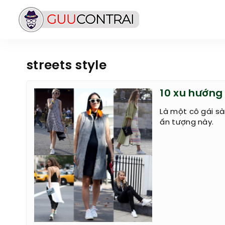
streets style
10 xu hướn
Là một cô gái s
ấn tượng này.