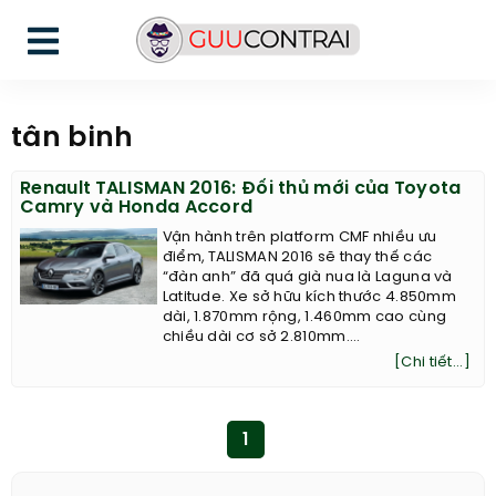
tân binh
Renault TALISMAN 2016: Đối thủ mới của Toyota
Camry và Honda Accord
Vận hành trên platform CMF nhiều ưu
điểm, TALISMAN 2016 sẽ thay thế các
“đàn anh” đã quá già nua là Laguna và
Latitude. Xe sở hữu kích thước 4.850mm
dài, 1.870mm rộng, 1.460mm cao cùng
chiều dài cơ sở 2.810mm....
[Chi tiết...]
1