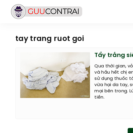
tay trang ruot goi
Tẩy trắng si
Qua thời gian, v
và hầu hết chị em
sử dụng thuốc t
vừa hại da tay,
mại bên trong. L
tiền.