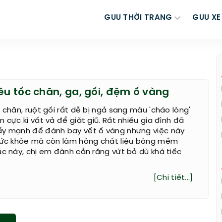
GUU THỜI TRANG
GUU XE
êu tốc chăn, ga, gối, đệm ố vàng
ỏ chăn, ruột gối rất dễ bị ngả sang màu 'cháo lòng'
 cực kì vất vả để giặt giũ. Rất nhiều gia đình đã
ẩy mạnh để đánh bay vết ố vàng nhưng việc này
 sức khỏe mà còn làm hỏng chất liệu bông mềm
úc này, chị em đành cắn răng vứt bỏ dù khá tiếc
[Chi tiết...]