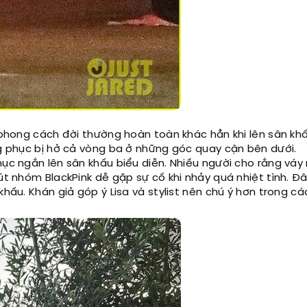
ì phong cách đời thường hoàn toàn khác hẳn khi lên sân kh
ng phục bị hở cả vòng ba ở những góc quay cận bên dưới.
hục ngắn lên sân khấu biểu diễn. Nhiều người cho rằng váy
 út nhóm BlackPink dễ gặp sự cố khi nhảy quá nhiệt tình. Đ
khấu. Khán giả góp ý Lisa và stylist nên chú ý hơn trong c