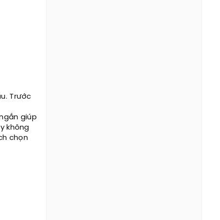
ấu. Trước
 ngắn giúp
ây không
ách chọn