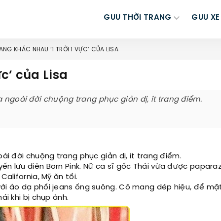
GUU THỜI TRANG
GUU XE
ANG KHÁC NHAU ‘1 TRỜI 1 VỰC’ CỦA LISA
ực’ của Lisa
a ngoài đời chuộng trang phục giản dị, ít trang điểm.
oài đời chuộng trang phục giản dị, ít trang điểm.
n lưu diễn Born Pink. Nữ ca sĩ gốc Thái vừa được paparazz
California, Mỹ ăn tối.
với áo dạ phối jeans ống suông. Cô mang dép hiệu, để mặ
ái khi bị chụp ảnh.