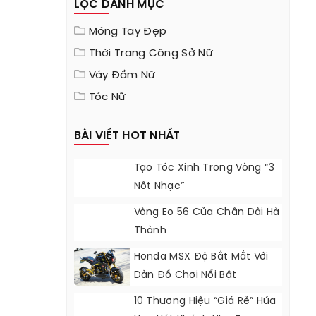
LỌC DANH MỤC
Móng Tay Đẹp
Thời Trang Công Sở Nữ
Váy Đầm Nữ
Tóc Nữ
BÀI VIẾT HOT NHẤT
Tạo Tóc Xinh Trong Vòng “3
Nốt Nhạc”
Vòng Eo 56 Của Chân Dài Hà
Thành
Honda MSX Độ Bắt Mắt Với
Dàn Đồ Chơi Nổi Bật
10 Thương Hiệu “giá Rẻ” Hứa