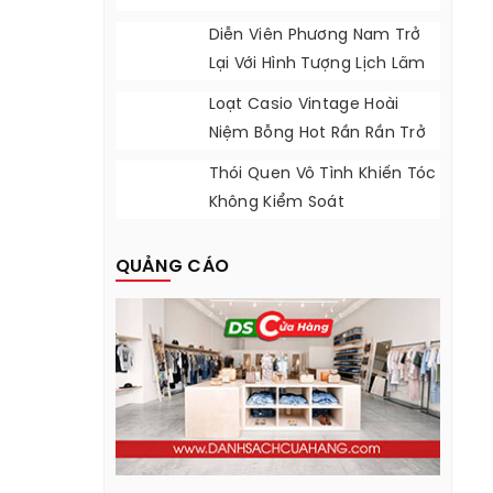
Khán Giả Thất Vọng
Diễn Viên Phương Nam Trở
Lại Với Hình Tượng Lịch Lãm
Loạt Casio Vintage Hoài
Niệm Bỗng Hot Rần Rần Trở
Lại
Thói Quen Vô Tình Khiến Tóc
Không Kiểm Soát
QUẢNG CÁO