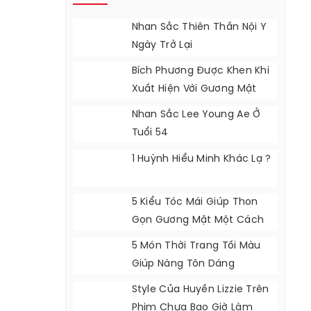
Nhan Sắc Thiên Thần Nội Y
Ngày Trở Lại
Bích Phương Được Khen Khi
Xuất Hiện Với Gương Mặt
Khác Lạ
Nhan Sắc Lee Young Ae Ở
Tuổi 54
1 Huỳnh Hiểu Minh Khác Lạ ?
5 Kiểu Tóc Mái Giúp Thon
Gọn Gương Mặt Một Cách
Tự Nhiên
5 Món Thời Trang Tối Màu
Giúp Nàng Tôn Dáng
Style Của Huyền Lizzie Trên
Phim Chưa Bao Giờ Làm