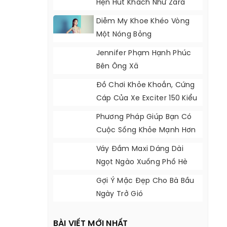
Hẹn Hút Khách Như Zara
Diễm My Khoe Khéo Vòng
Một Nóng Bỏng
Jennifer Phạm Hạnh Phúc
Bên Ông Xã
Đồ Chơi Khỏe Khoắn, Cứng
Cáp Của Xe Exciter 150 Kiểu
Indonesia
Phương Pháp Giúp Bạn Có
Cuộc Sống Khỏe Mạnh Hơn
Váy Đầm Maxi Dáng Dài
Ngọt Ngào Xuống Phố Hè
2017
Gợi Ý Mặc Đẹp Cho Bà Bầu
Ngày Trở Gió
BÀI VIẾT MỚI NHẤT