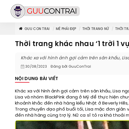
GUU CON TRAI
MÊ PHÁI ĐẸP
THỜI TRANG NỮ
THỜI TR
Thời trang khác nhau ‘1 trời 1 v
Khác xa với hình ảnh gợi cảm trên sân khấu, Lis
30/08/2023
Đăng bởi
GuuConTrai
NỘI DUNG BÀI VIẾT
Khác xa với hình ảnh gợi cảm trên sân khấu, Lisa ng
Lisa và nhóm BlackPink đang ở Mỹ để thực hiện chuyế
khoảnh khắc đến nhà hàng kiểu Nhật ở Beverly Hills, 
Trong chuyến dạo phố buổi tối, Lisa mặc đơn giản 
đến nhà hàng cùng trợ lý. Nữ ca sĩ tỏ ra khá thoải m