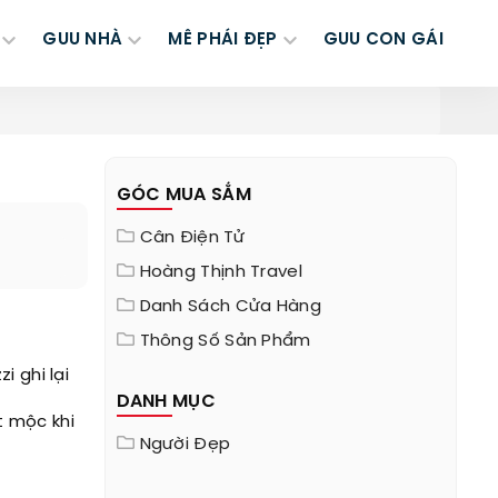
GUU NHÀ
MÊ PHÁI ĐẸP
GUU CON GÁI
GÓC MUA SẮM
Cân Điện Tử
Hoàng Thịnh Travel
Danh Sách Cửa Hàng
Thông Số Sản Phẩm
i ghi lại
DANH MỤC
t mộc khi
Người Đẹp