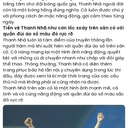
tiếng tăm cho đội bóng quốc gia, Thanh Nhã ngoài đời
còn là một bóng hồng đúng nghĩa. Cô luôn được chú ý
với phong cách ăn mặc năng động, gợi cảm theo từng
ngày.
Tiền vệ Thanh Nhã như cơn lốc xoáy trên sân cỏ với
quần đùi áo số màu đỏ rực rỡ
Thanh Nhã luôn là tâm điểm của truyền thông lẫn
người hâm mộ khi xuất hiện với quần đùi áo số trên sân
cỏ. Cô nàng mang lại một hình ảnh năng động, quyết
liệt với những cú di chuyển nhanh như chớp với đôi giày
thể thao. Thông thường, Thanh Nhã có diện thêm
trang phục bảo hộ lẫn nội y chuyên dụng trong lúc thi
đấu, đây được xem là bí mật thời trang của các cầu
thủ nữ mà không phải ai cũng nhận ra được.
Thanh Nhã trên sân cỏ là một hình ảnh mạnh mẽ, cá
tính và vô cùng năng động với quần đùi áo số màu sắc
đỏ rực rỡ.