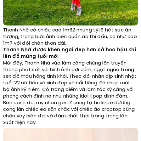
Thanh Nhã có chiều cao 1m62 nhưng tỷ lệ hết sức ấn
tượng, trong bức ảnh diện quần áo thi đấu, cô như cao
1m7 với đôi chân thon dài.
Thanh Nhã được khen ngợi đẹp hơn cả hoa hậu khi
lên đồ mừng tuổi mới
Mới đây, Thanh Nhã vừa làm công chúng lẫn truyền
thông phát sốt với hình ảnh gợi cảm, ngọt ngào trong
set đồ màu hồng tinh khôi. Theo đó, nhân dịp sinh nhật
tuổi 22 nữ tiền vệ xinh đẹp và nổi tiếng đã chụp một
bộ ảnh kỷ niệm. Cô trang điểm và làm tóc kỹ càng với
phong cách đính nơ như những idol Kpop đình đám.
Bên cạnh đó, mỹ nhân gen Z cũng tự tin khoe đường
cong lẫn chiếc eo săn chắc với chiếc áo croptop cùng
chân váy hiện đại và đậm chất thời trang trong lần
xuất hiện này.