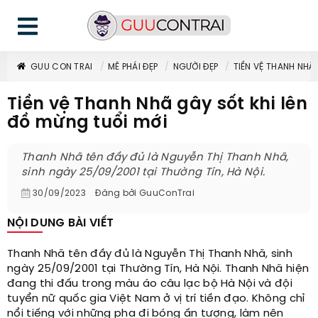
GUU CON TRAI
MÊ PHÁI ĐẸP
NGƯỜI ĐẸP
TIỀN VỆ THANH NHÃ
Tiền vệ Thanh Nhã gây sốt khi lên
đồ mừng tuổi mới
Thanh Nhã tên đầy đủ là Nguyễn Thị Thanh Nhã,
sinh ngày 25/09/2001 tại Thường Tín, Hà Nội.
30/09/2023
Đăng bởi
GuuConTrai
NỘI DUNG BÀI VIẾT
Thanh Nhã tên đầy đủ là Nguyễn Thị Thanh Nhã, sinh
ngày 25/09/2001 tại Thường Tín, Hà Nội. Thanh Nhã hiện
đang thi đấu trong màu áo câu lạc bộ Hà Nội và đội
tuyển nữ quốc gia Việt Nam ở vị trí tiền đạo. Không chỉ
nổi tiếng với những pha đi bóng ấn tượng, làm nên