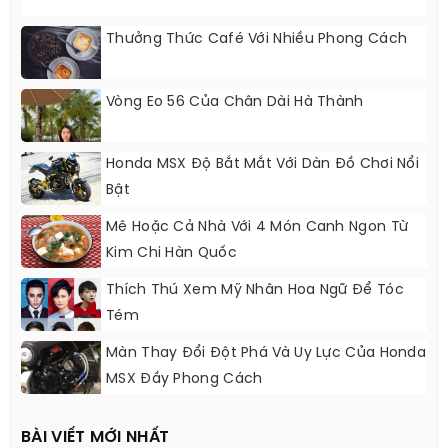
Thưởng Thức Café Với Nhiều Phong Cách
Vòng Eo 56 Của Chân Dài Hà Thành
Honda MSX Độ Bắt Mắt Với Dàn Đồ Chơi Nổi
Bật
Mê Hoặc Cả Nhà Với 4 Món Canh Ngon Từ
Kim Chi Hàn Quốc
Thích Thú Xem Mỹ Nhân Hoa Ngữ Để Tóc
Tém
Màn Thay Đổi Đột Phá Và Uy Lực Của Honda
MSX Đầy Phong Cách
BÀI VIẾT MỚI NHẤT