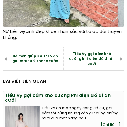
Nữ tiền vệ xinh đẹp khoe nhan sắc với tà áo dài truyền
thống.
Tiểu Vy gợi cảm khó
Bộ môn giúp Xa Thị Mạn
cưỡng khi diện đồ đi ăn
giữ mãi tuổi thanh xuân
cưới
BÀI VIẾT LIÊN QUAN
Tiểu Vy gợi cảm khó cưỡng khi diện đồ đi ăn
cưới
Tiểu Vy ăn mặc ngày càng có gu, gợi
cảm tột cùng nhưng vẫn giữ đúng chừng
mực của một nàng hậu.
[Chi tiết...]