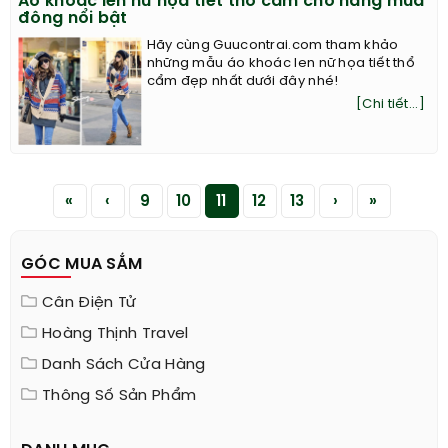
Áo khoác len nữ họa tiết thổ cẩm cho nàng mùa
đông nổi bật
Hãy cùng Guucontrai.com tham khảo
những mẫu áo khoác len nữ họa tiết thổ
cẩm đẹp nhất dưới đây nhé!
[Chi tiết...]
«
‹
9
10
11
12
13
›
»
GÓC MUA SẮM
Cân Điện Tử
Hoàng Thịnh Travel
Danh Sách Cửa Hàng
Thông Số Sản Phẩm