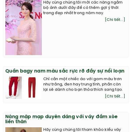
Hãy cùng chúng tôi mời các nàng ngắm
bộ ảnh dưới đây để có thêm gợi ý thời
trang đẹp nhất trong năm nay.
[Chi tiết...]
Quần bagy nam màu sắc rực rỡ đầy sự nổi loạn
Chỉ cần một chiếc áo với gam màu trơn
như trắng, đen hay trung tính, phần còn
lại sẽ dành cho bạn thỏa thích sang tạo.
[Chi tiết...]
Nàng mập mạp duyên dáng với váy đầm xòe
liền thân
Hãy cùng chúng tôi tham khảo kiểu váy