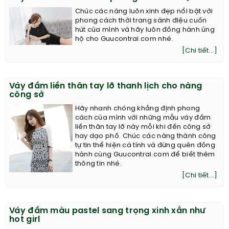
Chúc các nàng luôn xinh đẹp nổi bật với
phong cách thời trang sành điệu cuốn
hút của mình và hãy luôn đồng hành ủng
hộ cho Guucontrai.com nhé.
[Chi tiết...]
Váy đầm liền thân tay lỡ thanh lịch cho nàng
công sở
Hãy nhanh chóng khẳng định phong
cách của mình với những mẫu váy đầm
liền thân tay lỡ này mỗi khi đến công sở
hay dạo phố. Chúc các nàng thành công
tự tin thể hiện cá tính và đừng quên đồng
hành cùng Guucontrai.com để biết thêm
thông tin nhé.
[Chi tiết...]
Váy đầm màu pastel sang trọng xinh xắn như
hot girl