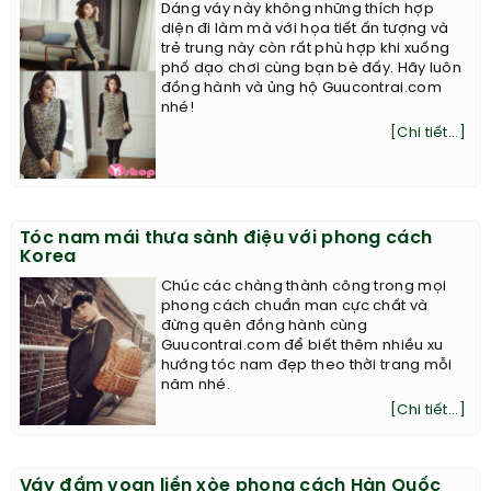
Dáng váy này không những thích hợp
diện đi làm mà với họa tiết ấn tượng và
trẻ trung này còn rất phù hợp khi xuống
phố dạo chơi cùng bạn bè đấy. Hãy luôn
đồng hành và ủng hộ Guucontrai.com
nhé!
[Chi tiết...]
Tóc nam mái thưa sành điệu với phong cách
Korea
Chúc các chàng thành công trong mọi
phong cách chuẩn man cực chất và
đừng quên đồng hành cùng
Guucontrai.com để biết thêm nhiều xu
hướng tóc nam đẹp theo thời trang mỗi
năm nhé.
[Chi tiết...]
Váy đầm voan liền xòe phong cách Hàn Quốc