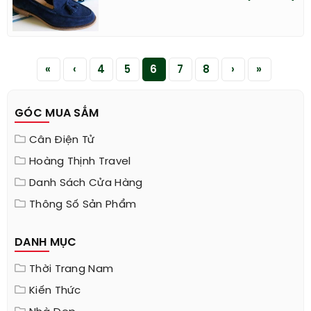
«
‹
4
5
6
7
8
›
»
GÓC MUA SẮM
Cân Điện Tử
Hoàng Thịnh Travel
Danh Sách Cửa Hàng
Thông Số Sản Phẩm
DANH MỤC
Thời Trang Nam
Kiến Thức