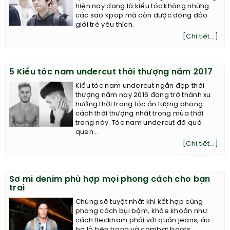
hiện nay đang là kiểu tóc không những
các sao kpop mà còn được đông đảo
giới trẻ yêu thích.
[Chi tiết...]
5 Kiểu tóc nam undercut thời thượng năm 2017
Kiểu tóc nam undercut ngắn đẹp thời
thượng năm nay 2016 đang trở thành xu
hướng thời trang tóc ấn tượng phong
cách thời thượng nhất trong mùa thời
trang này. Tóc nam undercut đã quá
quen...
[Chi tiết...]
Sơ mi denim phù hợp mọi phong cách cho bạn
trai
Chúng sẽ tuyệt nhất khi kết hợp cùng
phong cách bụi bặm, khỏe khoắn như
cách Beckham phối với quần jeans, áo
ba lỗ bên trong và combat boots.