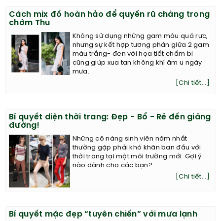
Cách mix đồ hoàn hảo để quyến rũ chàng trong
chớm Thu
Không sử dụng những gam màu quá rực,
nhưng sự kết hợp tương phản giữa 2 gam
màu trắng- đen với họa tiết chấm bi
cũng giúp xua tan không khí âm u ngày
mưa.
[Chi tiết...]
Bí quyết diện thời trang: Đẹp - Bổ - Rẻ đến giảng
đường!
Những cô nàng sinh viên năm nhất
thường gặp phải khó khăn ban đầu với
thời trang tại một môi trường mới. Gợi ý
nào dành cho các bạn?
[Chi tiết...]
Bí quyết mặc đẹp “tuyên chiến” với mưa lạnh