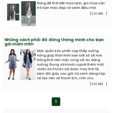
Đừng để thời tiết mưa lạnh, gió mùa cản
trở bạn mặc đẹp và sành điệu nhé.
[Chi tiết...]
Những cách phối đồ đông thông minh cho bạn
gái mũm mĩm
Mặc quần kéo phần cạp thấp xuống
hông giúp thân hình bạn bớt sồ sề hơn.
Đồng thời nên mặc cùng với áo dáng
suông, thụng và khoác ngoài thêm một
chiếc áo khoác vải được may tinh tế,
kèm đôi giày cao gót, túi xách dáng hộp
sẽ tạo nên vẻ thanh lịch, chỉn chu.
[Chi tiết...]
1